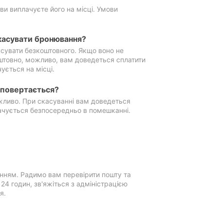
ви виплачуєте його на місці. Умови
касувати бронювання?
сувати безкоштовного. Якщо воно не
штовно, можливо, вам доведеться сплатити
ується на місці.
е повертається?
ожливо. При скасуванні вам доведеться
ачується безпосередньо в помешканні.
нням. Радимо вам перевірити пошту та
4 годин, зв'яжіться з адміністрацією
я.