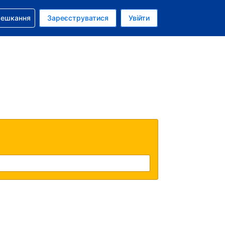
бронюванням
мешкання
Зареєструватися
Увійти
олар США
: Українською