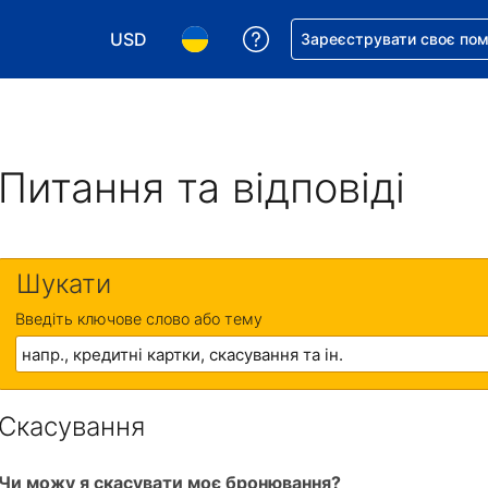
USD
Отримайте допомогу з 
Зареєструвати своє по
Виберіть валюту. Ваша поточна валюта: Д
Виберіть мову. Ваша поточна мова
Питання та відповіді
Шукати
Введіть ключове слово або тему
Скасування
Чи можу я скасувати моє бронювання?