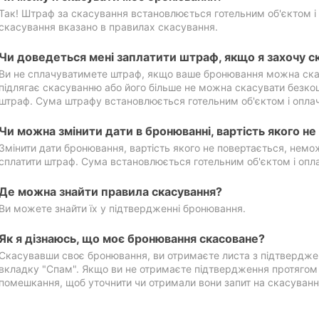
Так! Штраф за скасування встановлюється готельним об'єктом і 
скасування вказано в правилах скасування.
Чи доведеться мені заплатити штраф, якщо я захочу с
Ви не сплачуватимете штраф, якщо ваше бронювання можна ска
підлягає скасуванню або його більше не можна скасувати безко
штраф. Сума штрафу встановлюється готельним об'єктом і оплач
Чи можна змінити дати в бронюванні, вартість якого н
Змінити дати бронювання, вартість якого не повертається, нем
сплатити штраф. Сума встановлюється готельним об'єктом і опл
Де можна знайти правила скасування?
Ви можете знайти їх у підтвердженні бронювання.
Як я дізнаюсь, що моє бронювання скасоване?
Скасувавши своє бронювання, ви отримаєте листа з підтвердже
вкладку "Спам". Якщо ви не отримаєте підтвердження протягом 2
помешкання, щоб уточнити чи отримали вони запит на скасуванн