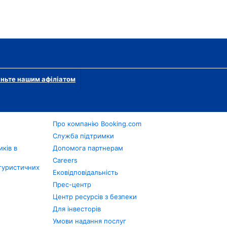
ньте нашим афіліатом
Про компанію Booking.com
в
Служба підтримки
ків в
Допомога партнерам
Careers
туристичних
Ековідповідальність
Прес-центр
Центр ресурсів з безпеки
Для інвесторів
Умови надання послуг