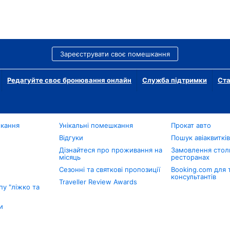
Зареєструвати своє помешкання
Редагуйте своє бронювання онлайн
Служба підтримки
Ста
шкання
Унікальні помешкання
Прокат авто
Відгуки
Пошук авіаквиткі
Дізнайтеся про проживання на
Замовлення столи
місяць
ресторанах
Сезонні та святкові пропозиції
Booking.com для 
консультантів
Traveller Review Awards
у "ліжко та
и