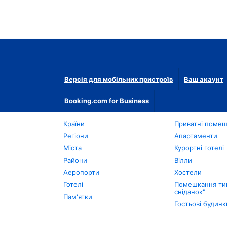
Версія для мобільних пристроїв
Ваш акаунт
Booking.com for Business
Країни
Приватні поме
Регіони
Апартаменти
Міста
Курортні готелі
Райони
Вілли
Аеропорти
Хостели
Готелі
Помешкання тип
сніданок"
Пам'ятки
Гостьові будинк