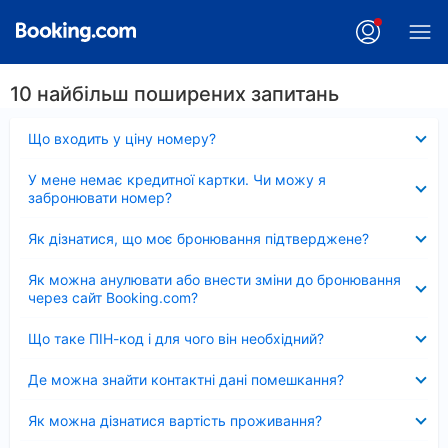
10 найбільш поширених запитань
Згорнуто
Що входить у ціну номеру?
Згорнуто
У мене немає кредитної картки. Чи можу я
забронювати номер?
Згорнуто
Як дізнатися, що моє бронювання підтверджене?
Згорнуто
Як можна анулювати або внести зміни до бронювання
через сайт Booking.com?
Згорнуто
Що таке ПІН-код і для чого він необхідний?
Згорнуто
Де можна знайти контактні дані помешкання?
Згорнуто
Як можна дізнатися вартість проживання?