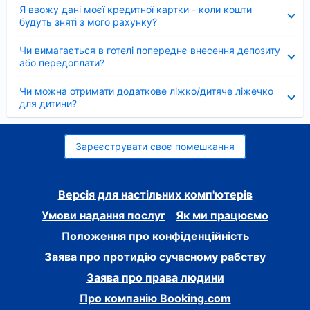
Згорнуто
Я ввожу дані моєї кредитної картки - коли кошти
будуть зняті з мого рахунку?
Згорнуто
Чи вимагається в готелі попереднє внесення депозиту
або передоплати?
Згорнуто
Чи можна отримати додаткове ліжко/дитяче ліжечко
для дитини?
Зареєструвати своє помешкання
Версія для настільних комп'ютерів
Умови надання послуг
Як ми працюємо
Положення про конфіденційність
Заява про протидію сучасному рабству
Заява про права людини
Про компанію Booking.com