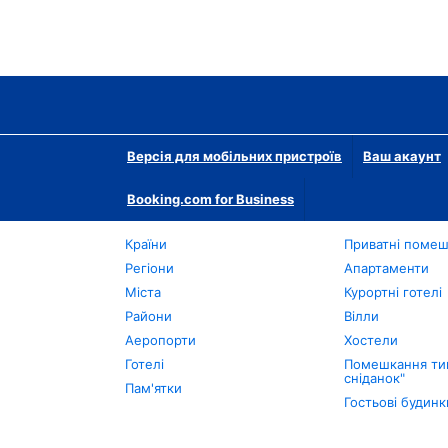
Версія для мобільних пристроїв
Ваш акаунт
Booking.com for Business
Країни
Приватні поме
Регіони
Апартаменти
Міста
Курортні готелі
Райони
Вілли
Аеропорти
Хостели
Готелі
Помешкання тип
сніданок"
Пам'ятки
Гостьові будинк