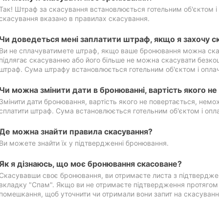
Так! Штраф за скасування встановлюється готельним об'єктом і 
скасування вказано в правилах скасування.
Чи доведеться мені заплатити штраф, якщо я захочу с
Ви не сплачуватимете штраф, якщо ваше бронювання можна ска
підлягає скасуванню або його більше не можна скасувати безко
штраф. Сума штрафу встановлюється готельним об'єктом і оплач
Чи можна змінити дати в бронюванні, вартість якого н
Змінити дати бронювання, вартість якого не повертається, нем
сплатити штраф. Сума встановлюється готельним об'єктом і опл
Де можна знайти правила скасування?
Ви можете знайти їх у підтвердженні бронювання.
Як я дізнаюсь, що моє бронювання скасоване?
Скасувавши своє бронювання, ви отримаєте листа з підтвердже
вкладку "Спам". Якщо ви не отримаєте підтвердження протягом 2
помешкання, щоб уточнити чи отримали вони запит на скасуванн