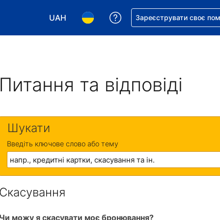
UAH
Отримайте допомогу з 
Зареєструвати своє по
Виберіть валюту. Ваша поточна валюта: Укр
Виберіть мову. Ваша поточна мова
Питання та відповіді
Шукати
Введіть ключове слово або тему
Скасування
Чи можу я скасувати моє бронювання?