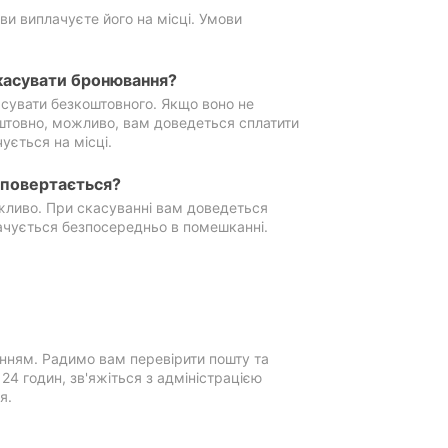
ви виплачуєте його на місці. Умови
касувати бронювання?
сувати безкоштовного. Якщо воно не
штовно, можливо, вам доведеться сплатити
ується на місці.
е повертається?
ожливо. При скасуванні вам доведеться
ачується безпосередньо в помешканні.
нням. Радимо вам перевірити пошту та
4 годин, зв'яжіться з адміністрацією
я.