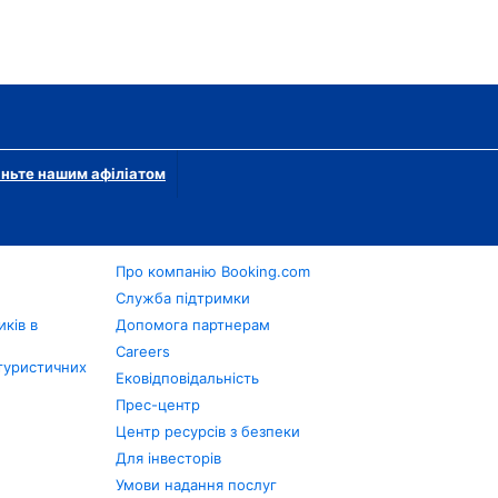
ньте нашим афіліатом
Про компанію Booking.com
в
Служба підтримки
ків в
Допомога партнерам
Careers
туристичних
Ековідповідальність
Прес-центр
Центр ресурсів з безпеки
Для інвесторів
Умови надання послуг