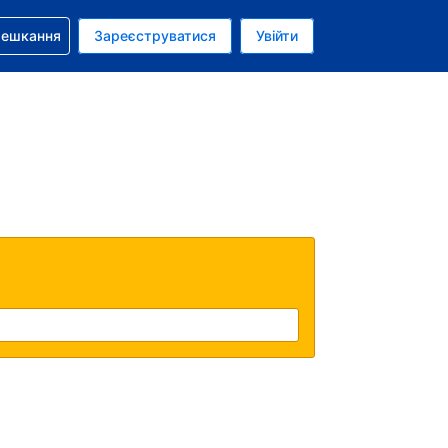
бронюванням
мешкання
Зареєструватися
Увійти
аїнська гривня
: Українською