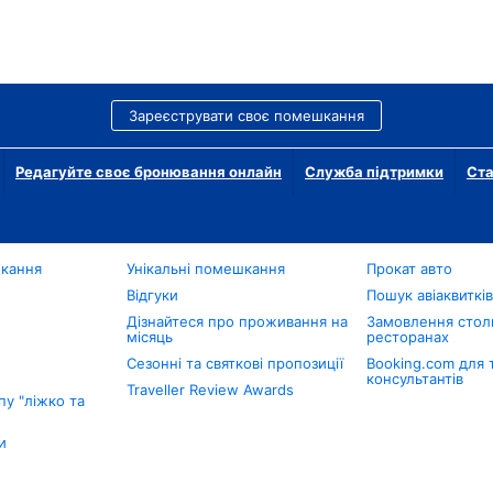
Зареєструвати своє помешкання
Редагуйте своє бронювання онлайн
Служба підтримки
Ста
шкання
Унікальні помешкання
Прокат авто
Відгуки
Пошук авіаквиткі
Дізнайтеся про проживання на
Замовлення столи
місяць
ресторанах
Сезонні та святкові пропозиції
Booking.com для 
консультантів
Traveller Review Awards
у "ліжко та
и