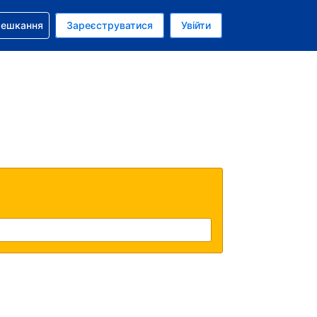
бронюванням
мешкання
Зареєструватися
Увійти
олар США
: Українською