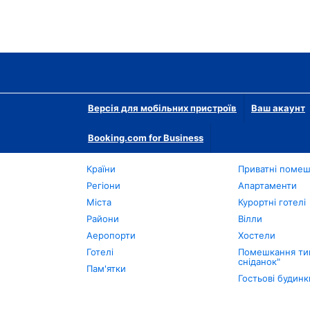
Версія для мобільних пристроїв
Ваш акаунт
Booking.com for Business
Країни
Приватні поме
Регіони
Апартаменти
Міста
Курортні готелі
Райони
Вілли
Аеропорти
Хостели
Готелі
Помешкання тип
сніданок"
Пам'ятки
Гостьові будинк