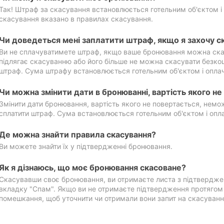
Так! Штраф за скасування встановлюється готельним об'єктом і 
скасування вказано в правилах скасування.
Чи доведеться мені заплатити штраф, якщо я захочу с
Ви не сплачуватимете штраф, якщо ваше бронювання можна ска
підлягає скасуванню або його більше не можна скасувати безко
штраф. Сума штрафу встановлюється готельним об'єктом і оплач
Чи можна змінити дати в бронюванні, вартість якого н
Змінити дати бронювання, вартість якого не повертається, нем
сплатити штраф. Сума встановлюється готельним об'єктом і опл
Де можна знайти правила скасування?
Ви можете знайти їх у підтвердженні бронювання.
Як я дізнаюсь, що моє бронювання скасоване?
Скасувавши своє бронювання, ви отримаєте листа з підтвердже
вкладку "Спам". Якщо ви не отримаєте підтвердження протягом 2
помешкання, щоб уточнити чи отримали вони запит на скасуванн