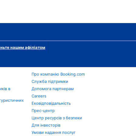
ньте нашим афіліатом
Про компанію Booking.com
в
Служба підтримки
ків в
Допомога партнерам
Careers
туристичних
Ековідповідальність
Прес-центр
Центр ресурсів з безпеки
Для інвесторів
Умови надання послуг