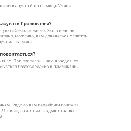
ви виплачуєте його на місці. Умови
касувати бронювання?
сувати безкоштовного. Якщо воно не
штовно, можливо, вам доведеться сплатити
ується на місці.
е повертається?
ожливо. При скасуванні вам доведеться
ачується безпосередньо в помешканні.
нням. Радимо вам перевірити пошту та
4 годин, зв'яжіться з адміністрацією
я.