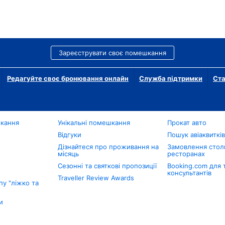
Зареєструвати своє помешкання
Редагуйте своє бронювання онлайн
Служба підтримки
Ста
шкання
Унікальні помешкання
Прокат авто
Відгуки
Пошук авіаквиткі
Дізнайтеся про проживання на
Замовлення столи
місяць
ресторанах
Сезонні та святкові пропозиції
Booking.com для 
консультантів
Traveller Review Awards
у "ліжко та
и