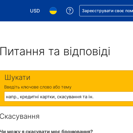
USD
Отримайте допомогу з 
Зареєструвати своє по
Виберіть валюту. Ваша поточна валюта: Д
Виберіть мову. Ваша поточна мова
Питання та відповіді
Шукати
Введіть ключове слово або тему
Скасування
Чи можу я скасувати моє бронювання?