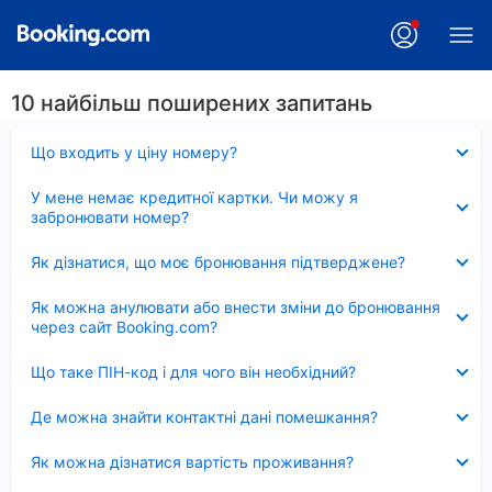
10 найбільш поширених запитань
Згорнуто
Що входить у ціну номеру?
Згорнуто
У мене немає кредитної картки. Чи можу я
забронювати номер?
Згорнуто
Як дізнатися, що моє бронювання підтверджене?
Згорнуто
Як можна анулювати або внести зміни до бронювання
через сайт Booking.com?
Згорнуто
Що таке ПІН-код і для чого він необхідний?
Згорнуто
Де можна знайти контактні дані помешкання?
Згорнуто
Як можна дізнатися вартість проживання?