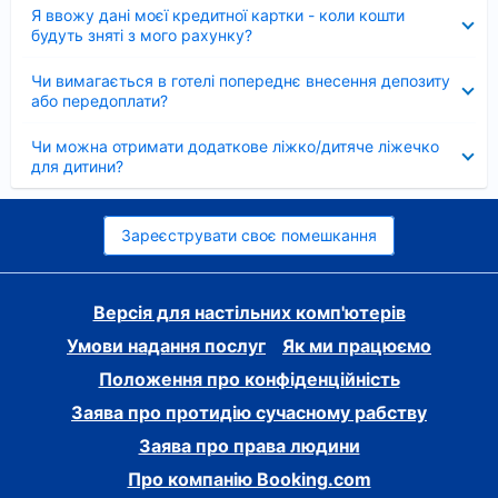
Згорнуто
Я ввожу дані моєї кредитної картки - коли кошти
будуть зняті з мого рахунку?
Згорнуто
Чи вимагається в готелі попереднє внесення депозиту
або передоплати?
Згорнуто
Чи можна отримати додаткове ліжко/дитяче ліжечко
для дитини?
Зареєструвати своє помешкання
Версія для настільних комп'ютерів
Умови надання послуг
Як ми працюємо
Положення про конфіденційність
Заява про протидію сучасному рабству
Заява про права людини
Про компанію Booking.com