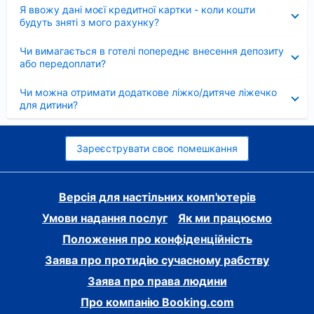
Згорнуто
Я ввожу дані моєї кредитної картки - коли кошти
будуть зняті з мого рахунку?
Згорнуто
Чи вимагається в готелі попереднє внесення депозиту
або передоплати?
Згорнуто
Чи можна отримати додаткове ліжко/дитяче ліжечко
для дитини?
Зареєструвати своє помешкання
Версія для настільних комп'ютерів
Умови надання послуг
Як ми працюємо
Положення про конфіденційність
Заява про протидію сучасному рабству
Заява про права людини
Про компанію Booking.com