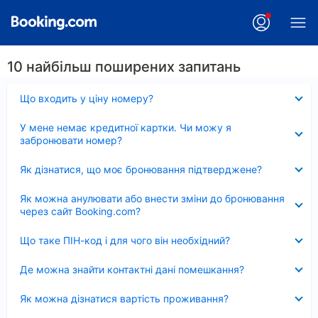
10 найбільш поширених запитань
Згорнуто
Що входить у ціну номеру?
Згорнуто
У мене немає кредитної картки. Чи можу я
забронювати номер?
Згорнуто
Як дізнатися, що моє бронювання підтверджене?
Згорнуто
Як можна анулювати або внести зміни до бронювання
через сайт Booking.com?
Згорнуто
Що таке ПІН-код і для чого він необхідний?
Згорнуто
Де можна знайти контактні дані помешкання?
Згорнуто
Як можна дізнатися вартість проживання?