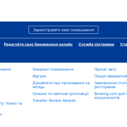
Зареєструвати своє помешкання
Редагуйте своє бронювання онлайн
Служба підтримки
Ста
шкання
Унікальні помешкання
Прокат авто
Відгуки
Пошук авіаквиткі
Дізнайтеся про проживання на
Замовлення столи
місяць
ресторанах
Сезонні та святкові пропозиції
Booking.com для 
консультантів
Traveller Review Awards
у "ліжко та
и