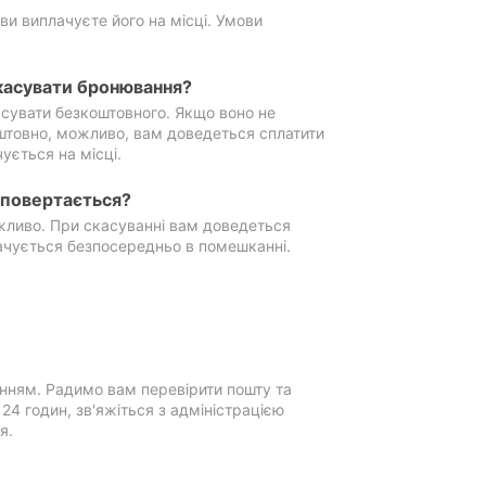
ви виплачуєте його на місці. Умови
касувати бронювання?
сувати безкоштовного. Якщо воно не
штовно, можливо, вам доведеться сплатити
ується на місці.
е повертається?
ожливо. При скасуванні вам доведеться
ачується безпосередньо в помешканні.
нням. Радимо вам перевірити пошту та
4 годин, зв'яжіться з адміністрацією
я.