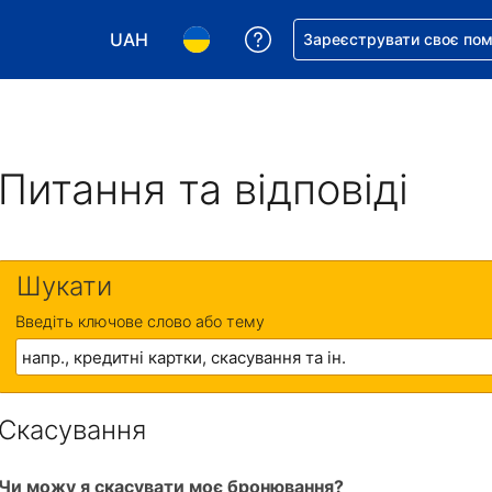
UAH
Отримайте допомогу з 
Зареєструвати своє по
Виберіть валюту. Ваша поточна валюта: Укр
Виберіть мову. Ваша поточна мова
Питання та відповіді
Шукати
Введіть ключове слово або тему
Скасування
Чи можу я скасувати моє бронювання?