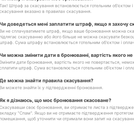
Так! Штраф за скасування встановлюється готельним об'єктом і 
скасування вказано в правилах скасування.
Чи доведеться мені заплатити штраф, якщо я захочу с
Ви не сплачуватимете штраф, якщо ваше бронювання можна ска
підлягає скасуванню або його більше не можна скасувати безко
штраф. Сума штрафу встановлюється готельним об'єктом і оплач
Чи можна змінити дати в бронюванні, вартість якого н
Змінити дати бронювання, вартість якого не повертається, нем
сплатити штраф. Сума встановлюється готельним об'єктом і опл
Де можна знайти правила скасування?
Ви можете знайти їх у підтвердженні бронювання.
Як я дізнаюсь, що моє бронювання скасоване?
Скасувавши своє бронювання, ви отримаєте листа з підтвердже
вкладку "Спам". Якщо ви не отримаєте підтвердження протягом 2
помешкання, щоб уточнити чи отримали вони запит на скасуванн