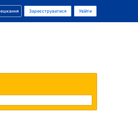
бронюванням
мешкання
Зареєструватися
Увійти
аїнська гривня
: Українською