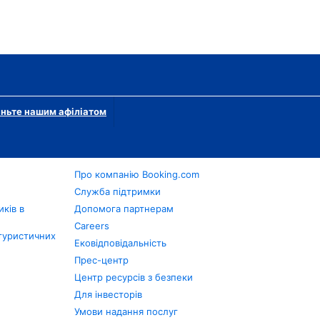
ньте нашим афіліатом
Про компанію Booking.com
в
Служба підтримки
ків в
Допомога партнерам
Careers
туристичних
Ековідповідальність
Прес-центр
Центр ресурсів з безпеки
Для інвесторів
Умови надання послуг