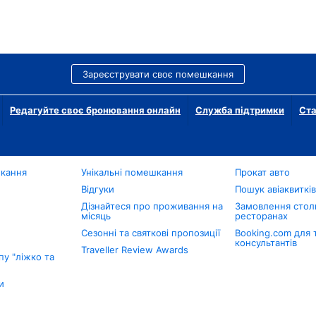
Зареєструвати своє помешкання
Редагуйте своє бронювання онлайн
Служба підтримки
Ста
шкання
Унікальні помешкання
Прокат авто
Відгуки
Пошук авіаквиткі
Дізнайтеся про проживання на
Замовлення столи
місяць
ресторанах
Сезонні та святкові пропозиції
Booking.com для 
консультантів
Traveller Review Awards
у "ліжко та
и