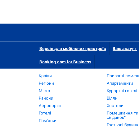
Версія для мобільних пристроїв
Ваш акаунт
Booking.com for Business
Країни
Приватні поме
Регіони
Апартаменти
Міста
Курортні готелі
Райони
Вілли
Аеропорти
Хостели
Готелі
Помешкання тип
сніданок"
Пам'ятки
Гостьові будинк