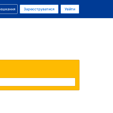
бронюванням
мешкання
Зареєструватися
Увійти
олар США
: Українською