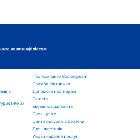
ньте нашим афіліатом
Про компанію Booking.com
в
Служба підтримки
ків в
Допомога партнерам
Careers
туристичних
Ековідповідальність
Прес-центр
Центр ресурсів з безпеки
Для інвесторів
Умови надання послуг