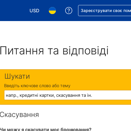
USD
Отримайте допомогу з 
Зареєструвати своє по
Виберіть валюту. Ваша поточна валюта: Д
Виберіть мову. Ваша поточна мова
Питання та відповіді
Шукати
Введіть ключове слово або тему
Скасування
Чи можу я скасувати моє бронювання?