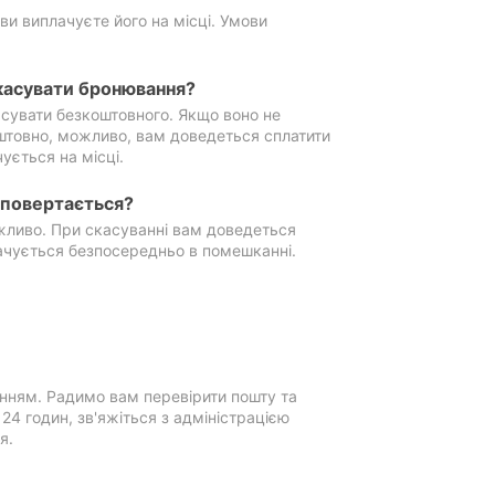
ви виплачуєте його на місці. Умови
касувати бронювання?
сувати безкоштовного. Якщо воно не
штовно, можливо, вам доведеться сплатити
ується на місці.
е повертається?
ожливо. При скасуванні вам доведеться
ачується безпосередньо в помешканні.
нням. Радимо вам перевірити пошту та
4 годин, зв'яжіться з адміністрацією
я.