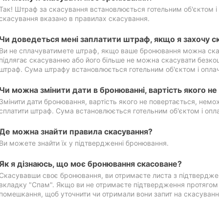
Так! Штраф за скасування встановлюється готельним об'єктом і 
скасування вказано в правилах скасування.
Чи доведеться мені заплатити штраф, якщо я захочу с
Ви не сплачуватимете штраф, якщо ваше бронювання можна ска
підлягає скасуванню або його більше не можна скасувати безко
штраф. Сума штрафу встановлюється готельним об'єктом і оплач
Чи можна змінити дати в бронюванні, вартість якого н
Змінити дати бронювання, вартість якого не повертається, нем
сплатити штраф. Сума встановлюється готельним об'єктом і опл
Де можна знайти правила скасування?
Ви можете знайти їх у підтвердженні бронювання.
Як я дізнаюсь, що моє бронювання скасоване?
Скасувавши своє бронювання, ви отримаєте листа з підтвердже
вкладку "Спам". Якщо ви не отримаєте підтвердження протягом 2
помешкання, щоб уточнити чи отримали вони запит на скасуванн