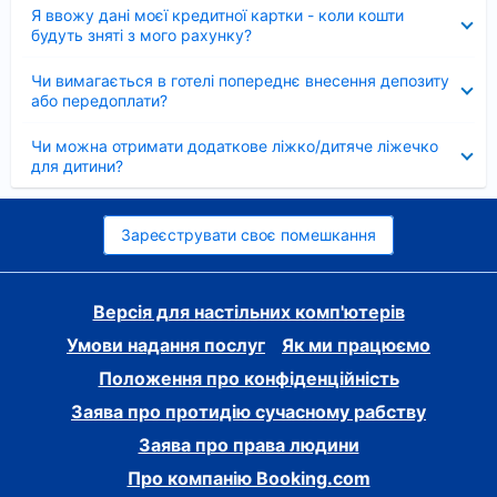
Згорнуто
Я ввожу дані моєї кредитної картки - коли кошти
будуть зняті з мого рахунку?
Згорнуто
Чи вимагається в готелі попереднє внесення депозиту
або передоплати?
Згорнуто
Чи можна отримати додаткове ліжко/дитяче ліжечко
для дитини?
Зареєструвати своє помешкання
Версія для настільних комп'ютерів
Умови надання послуг
Як ми працюємо
Положення про конфіденційність
Заява про протидію сучасному рабству
Заява про права людини
Про компанію Booking.com