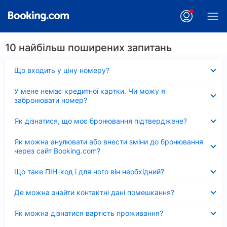
10 найбільш поширених запитань
Згорнуто
Що входить у ціну номеру?
Згорнуто
У мене немає кредитної картки. Чи можу я
забронювати номер?
Згорнуто
Як дізнатися, що моє бронювання підтверджене?
Згорнуто
Як можна анулювати або внести зміни до бронювання
через сайт Booking.com?
Згорнуто
Що таке ПІН-код і для чого він необхідний?
Згорнуто
Де можна знайти контактні дані помешкання?
Згорнуто
Як можна дізнатися вартість проживання?