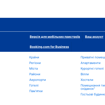
Версія для мобільних пристроїв
Ваш акаунт
Booking.com for Business
Країни
Приватні поме
Регіони
Апартаменти
Міста
Курортні готелі
Райони
Вілли
Аеропорти
Хостели
Готелі
Помешкання тип
сніданок"
Пам'ятки
Гостьові будинк