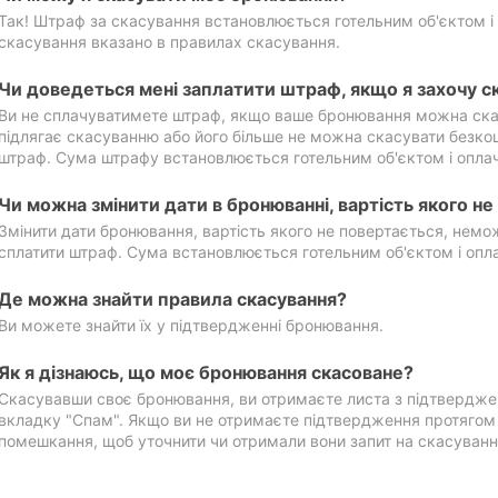
Так! Штраф за скасування встановлюється готельним об'єктом і 
скасування вказано в правилах скасування.
Чи доведеться мені заплатити штраф, якщо я захочу с
Ви не сплачуватимете штраф, якщо ваше бронювання можна ска
підлягає скасуванню або його більше не можна скасувати безко
штраф. Сума штрафу встановлюється готельним об'єктом і оплач
Чи можна змінити дати в бронюванні, вартість якого н
Змінити дати бронювання, вартість якого не повертається, нем
сплатити штраф. Сума встановлюється готельним об'єктом і опл
Де можна знайти правила скасування?
Ви можете знайти їх у підтвердженні бронювання.
Як я дізнаюсь, що моє бронювання скасоване?
Скасувавши своє бронювання, ви отримаєте листа з підтвердже
вкладку "Спам". Якщо ви не отримаєте підтвердження протягом 2
помешкання, щоб уточнити чи отримали вони запит на скасуванн