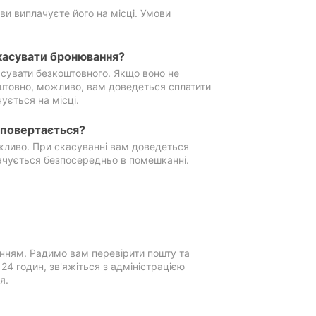
ви виплачуєте його на місці. Умови
касувати бронювання?
сувати безкоштовного. Якщо воно не
штовно, можливо, вам доведеться сплатити
ується на місці.
е повертається?
ожливо. При скасуванні вам доведеться
ачується безпосередньо в помешканні.
нням. Радимо вам перевірити пошту та
4 годин, зв'яжіться з адміністрацією
я.