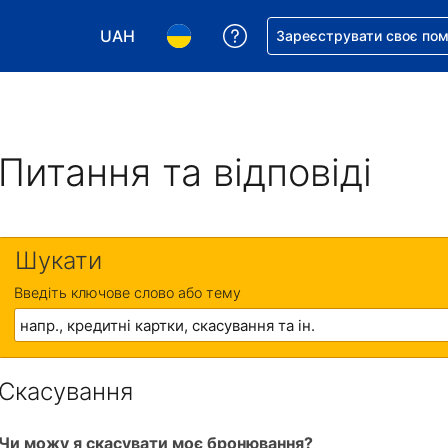
UAH
Отримайте допомогу з 
Зареєструвати своє по
Виберіть валюту. Ваша поточна валюта: Укр
Виберіть мову. Ваша поточна мова
Питання та відповіді
Шукати
Введіть ключове слово або тему
Скасування
Чи можу я скасувати моє бронювання?