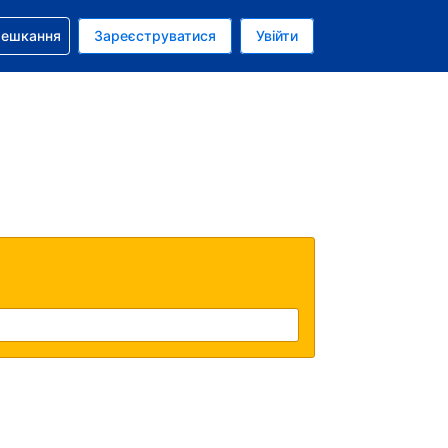
бронюванням
мешкання
Зареєструватися
Увійти
аїнська гривня
: Українською