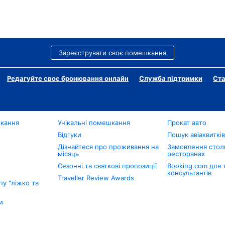
Зареєструвати своє помешкання
Редагуйте своє бронювання онлайн
Служба підтримки
Ста
шкання
Унікальні помешкання
Прокат авто
Відгуки
Пошук авіаквиткі
Дізнайтеся про проживання на
Замовлення столи
місяць
ресторанах
Сезонні та святкові пропозиції
Booking.com для 
консультантів
Traveller Review Awards
у "ліжко та
и