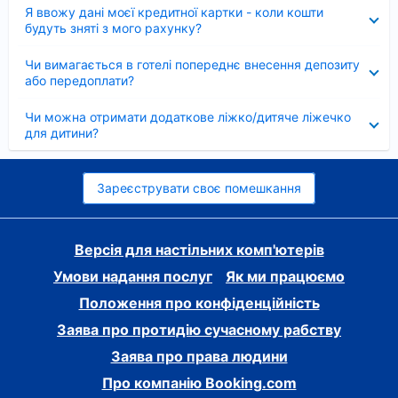
Згорнуто
Я ввожу дані моєї кредитної картки - коли кошти
будуть зняті з мого рахунку?
Згорнуто
Чи вимагається в готелі попереднє внесення депозиту
або передоплати?
Згорнуто
Чи можна отримати додаткове ліжко/дитяче ліжечко
для дитини?
Зареєструвати своє помешкання
Версія для настільних комп'ютерів
Умови надання послуг
Як ми працюємо
Положення про конфіденційність
Заява про протидію сучасному рабству
Заява про права людини
Про компанію Booking.com