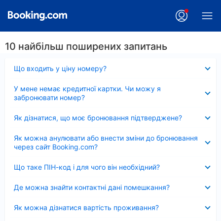
10 найбільш поширених запитань
Згорнуто
Що входить у ціну номеру?
Згорнуто
У мене немає кредитної картки. Чи можу я
забронювати номер?
Згорнуто
Як дізнатися, що моє бронювання підтверджене?
Згорнуто
Як можна анулювати або внести зміни до бронювання
через сайт Booking.com?
Згорнуто
Що таке ПІН-код і для чого він необхідний?
Згорнуто
Де можна знайти контактні дані помешкання?
Згорнуто
Як можна дізнатися вартість проживання?