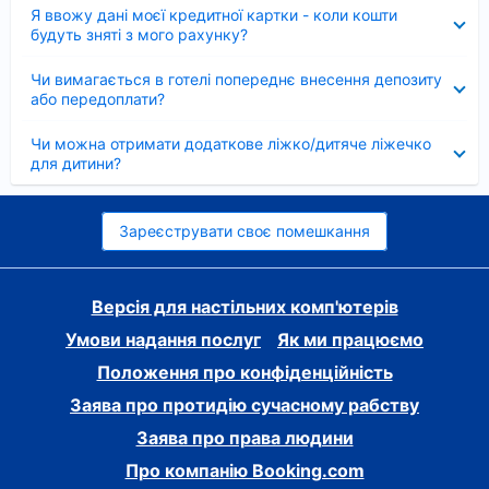
Згорнуто
Я ввожу дані моєї кредитної картки - коли кошти
будуть зняті з мого рахунку?
Згорнуто
Чи вимагається в готелі попереднє внесення депозиту
або передоплати?
Згорнуто
Чи можна отримати додаткове ліжко/дитяче ліжечко
для дитини?
Зареєструвати своє помешкання
Версія для настільних комп'ютерів
Умови надання послуг
Як ми працюємо
Положення про конфіденційність
Заява про протидію сучасному рабству
Заява про права людини
Про компанію Booking.com