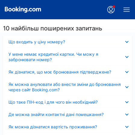
10 найбільш поширених запитань
Згорнуто
Що входить у ціну номеру?
Згорнуто
У мене немає кредитної картки. Чи можу я
забронювати номер?
Згорнуто
Як дізнатися, що моє бронювання підтверджене?
Згорнуто
Як можна анулювати або внести зміни до бронювання
через сайт Booking.com?
Згорнуто
Що таке ПІН-код і для чого він необхідний?
Згорнуто
Де можна знайти контактні дані помешкання?
Згорнуто
Як можна дізнатися вартість проживання?