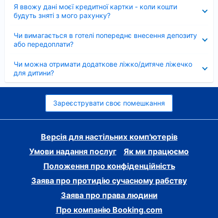
Згорнуто
Я ввожу дані моєї кредитної картки - коли кошти
будуть зняті з мого рахунку?
Згорнуто
Чи вимагається в готелі попереднє внесення депозиту
або передоплати?
Згорнуто
Чи можна отримати додаткове ліжко/дитяче ліжечко
для дитини?
Зареєструвати своє помешкання
Версія для настільних комп'ютерів
Умови надання послуг
Як ми працюємо
Положення про конфіденційність
Заява про протидію сучасному рабству
Заява про права людини
Про компанію Booking.com