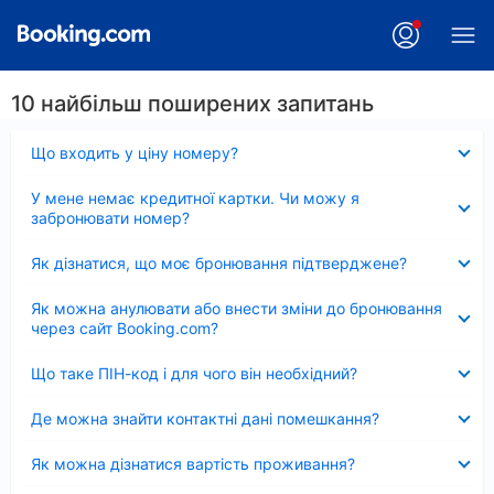
10 найбільш поширених запитань
Згорнуто
Що входить у ціну номеру?
Згорнуто
У мене немає кредитної картки. Чи можу я
забронювати номер?
Згорнуто
Як дізнатися, що моє бронювання підтверджене?
Згорнуто
Як можна анулювати або внести зміни до бронювання
через сайт Booking.com?
Згорнуто
Що таке ПІН-код і для чого він необхідний?
Згорнуто
Де можна знайти контактні дані помешкання?
Згорнуто
Як можна дізнатися вартість проживання?