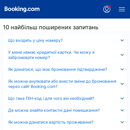
10 найбільш поширених запитань
Згорнуто
Що входить у ціну номеру?
Згорнуто
У мене немає кредитної картки. Чи можу я
забронювати номер?
Згорнуто
Як дізнатися, що моє бронювання підтверджене?
Згорнуто
Як можна анулювати або внести зміни до бронювання
через сайт Booking.com?
Згорнуто
Що таке ПІН-код і для чого він необхідний?
Згорнуто
Де можна знайти контактні дані помешкання?
Згорнуто
Як можна дізнатися вартість проживання?