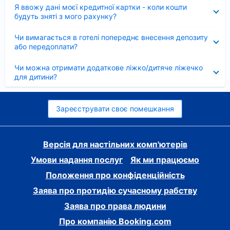
Згорнуто
Я ввожу дані моєї кредитної картки - коли кошти
будуть зняті з мого рахунку?
Згорнуто
Чи вимагається в готелі попереднє внесення депозиту
або передоплати?
Згорнуто
Чи можна отримати додаткове ліжко/дитяче ліжечко
для дитини?
Зареєструвати своє помешкання
Версія для настільних комп'ютерів
Умови надання послуг
Як ми працюємо
Положення про конфіденційність
Заява про протидію сучасному рабству
Заява про права людини
Про компанію Booking.com