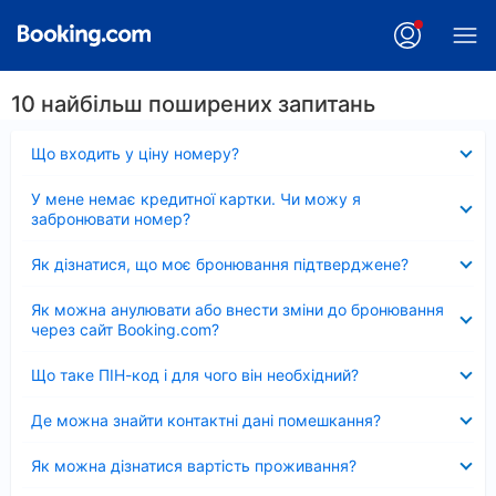
10 найбільш поширених запитань
Згорнуто
Що входить у ціну номеру?
Згорнуто
У мене немає кредитної картки. Чи можу я
забронювати номер?
Згорнуто
Як дізнатися, що моє бронювання підтверджене?
Згорнуто
Як можна анулювати або внести зміни до бронювання
через сайт Booking.com?
Згорнуто
Що таке ПІН-код і для чого він необхідний?
Згорнуто
Де можна знайти контактні дані помешкання?
Згорнуто
Як можна дізнатися вартість проживання?