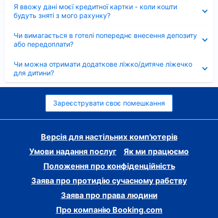
Згорнуто
Я ввожу дані моєї кредитної картки - коли кошти
будуть зняті з мого рахунку?
Згорнуто
Чи вимагається в готелі попереднє внесення депозиту
або передоплати?
Згорнуто
Чи можна отримати додаткове ліжко/дитяче ліжечко
для дитини?
Зареєструвати своє помешкання
Версія для настільних комп'ютерів
Умови надання послуг
Як ми працюємо
Положення про конфіденційність
Заява про протидію сучасному рабству
Заява про права людини
Про компанію Booking.com