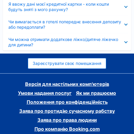
Згорнуто
Я ввожу дані моєї кредитної картки - коли кошти
будуть зняті з мого рахунку?
Згорнуто
Чи вимагається в готелі попереднє внесення депозиту
або передоплати?
Згорнуто
Чи можна отримати додаткове ліжко/дитяче ліжечко
для дитини?
Зареєструвати своє помешкання
Версія для настільних комп'ютерів
Умови надання послуг
Як ми працюємо
Положення про конфіденційність
Заява про протидію сучасному рабству
Заява про права людини
Про компанію Booking.com