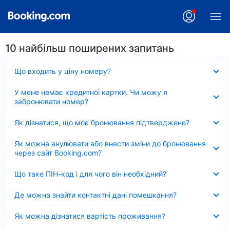
10 найбільш поширених запитань
Згорнуто
Що входить у ціну номеру?
Згорнуто
У мене немає кредитної картки. Чи можу я
забронювати номер?
Згорнуто
Як дізнатися, що моє бронювання підтверджене?
Згорнуто
Як можна анулювати або внести зміни до бронювання
через сайт Booking.com?
Згорнуто
Що таке ПІН-код і для чого він необхідний?
Згорнуто
Де можна знайти контактні дані помешкання?
Згорнуто
Як можна дізнатися вартість проживання?