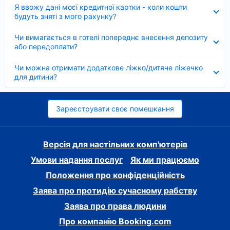
Згорнуто
Я ввожу дані моєї кредитної картки - коли кошти
будуть зняті з мого рахунку?
Згорнуто
Чи вимагається в готелі попереднє внесення депозиту
або передоплати?
Згорнуто
Чи можна отримати додаткове ліжко/дитяче ліжечко
для дитини?
Зареєструвати своє помешкання
Версія для настільних комп'ютерів
Умови надання послуг
Як ми працюємо
Положення про конфіденційність
Заява про протидію сучасному рабству
Заява про права людини
Про компанію Booking.com