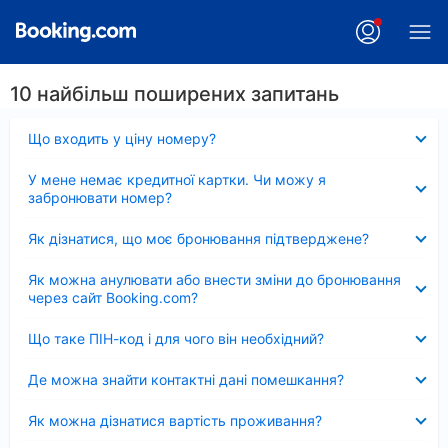
10 найбільш поширених запитань
Згорнуто
Що входить у ціну номеру?
Згорнуто
У мене немає кредитної картки. Чи можу я
забронювати номер?
Згорнуто
Як дізнатися, що моє бронювання підтверджене?
Згорнуто
Як можна анулювати або внести зміни до бронювання
через сайт Booking.com?
Згорнуто
Що таке ПІН-код і для чого він необхідний?
Згорнуто
Де можна знайти контактні дані помешкання?
Згорнуто
Як можна дізнатися вартість проживання?