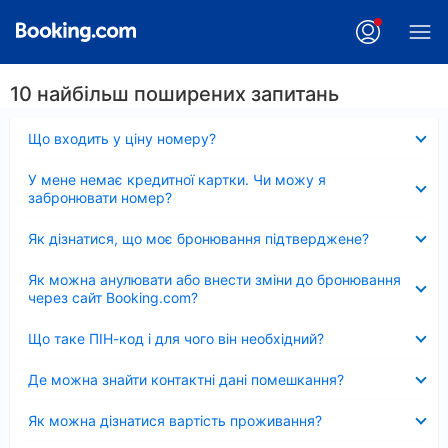
10 найбільш поширених запитань
Згорнуто
Що входить у ціну номеру?
Згорнуто
У мене немає кредитної картки. Чи можу я
забронювати номер?
Згорнуто
Як дізнатися, що моє бронювання підтверджене?
Згорнуто
Як можна анулювати або внести зміни до бронювання
через сайт Booking.com?
Згорнуто
Що таке ПІН-код і для чого він необхідний?
Згорнуто
Де можна знайти контактні дані помешкання?
Згорнуто
Як можна дізнатися вартість проживання?