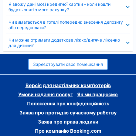
Згорнуто
Я ввожу дані моєї кредитної картки - коли кошти
будуть зняті з мого рахунку?
Згорнуто
Чи вимагається в готелі попереднє внесення депозиту
або передоплати?
Згорнуто
Чи можна отримати додаткове ліжко/дитяче ліжечко
для дитини?
Зареєструвати своє помешкання
Версія для настільних комп'ютерів
Умови надання послуг
Як ми працюємо
Положення про конфіденційність
Заява про протидію сучасному рабству
Заява про права людини
Про компанію Booking.com