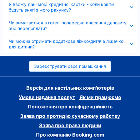
Згорнуто
Я ввожу дані моєї кредитної картки - коли кошти
будуть зняті з мого рахунку?
Згорнуто
Чи вимагається в готелі попереднє внесення депозиту
або передоплати?
Згорнуто
Чи можна отримати додаткове ліжко/дитяче ліжечко
для дитини?
Зареєструвати своє помешкання
Версія для настільних комп'ютерів
Умови надання послуг
Як ми працюємо
Положення про конфіденційність
Заява про протидію сучасному рабству
Заява про права людини
Про компанію Booking.com