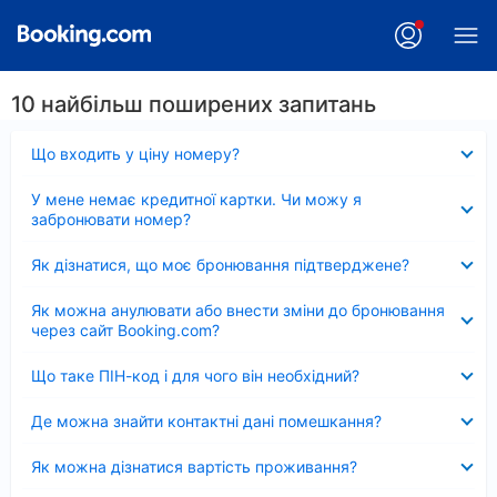
10 найбільш поширених запитань
Згорнуто
Що входить у ціну номеру?
Згорнуто
У мене немає кредитної картки. Чи можу я
забронювати номер?
Згорнуто
Як дізнатися, що моє бронювання підтверджене?
Згорнуто
Як можна анулювати або внести зміни до бронювання
через сайт Booking.com?
Згорнуто
Що таке ПІН-код і для чого він необхідний?
Згорнуто
Де можна знайти контактні дані помешкання?
Згорнуто
Як можна дізнатися вартість проживання?