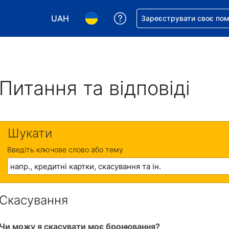
UAH
Отримайте допомогу з 
Зареєструвати своє по
Виберіть валюту. Ваша поточна валюта: Укр
Виберіть мову. Ваша поточна мова
Питання та відповіді
Шукати
Введіть ключове слово або тему
Скасування
Чи можу я скасувати моє бронювання?