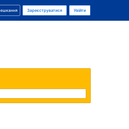
бронюванням
мешкання
Зареєструватися
Увійти
аїнська гривня
: Українською