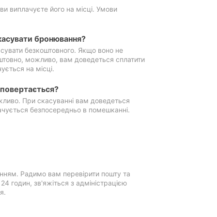
ви виплачуєте його на місці. Умови
касувати бронювання?
сувати безкоштовного. Якщо воно не
штовно, можливо, вам доведеться сплатити
ується на місці.
е повертається?
ожливо. При скасуванні вам доведеться
ачується безпосередньо в помешканні.
нням. Радимо вам перевірити пошту та
4 годин, зв'яжіться з адміністрацією
я.