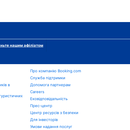
ньте нашим афіліатом
Про компанію Booking.com
в
Служба підтримки
ків в
Допомога партнерам
Careers
туристичних
Ековідповідальність
Прес-центр
Центр ресурсів з безпеки
Для інвесторів
Умови надання послуг