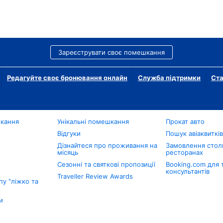
Зареєструвати своє помешкання
Редагуйте своє бронювання онлайн
Служба підтримки
Ста
шкання
Унікальні помешкання
Прокат авто
Відгуки
Пошук авіаквиткі
Дізнайтеся про проживання на
Замовлення столи
місяць
ресторанах
Сезонні та святкові пропозиції
Booking.com для 
консультантів
Traveller Review Awards
у "ліжко та
и