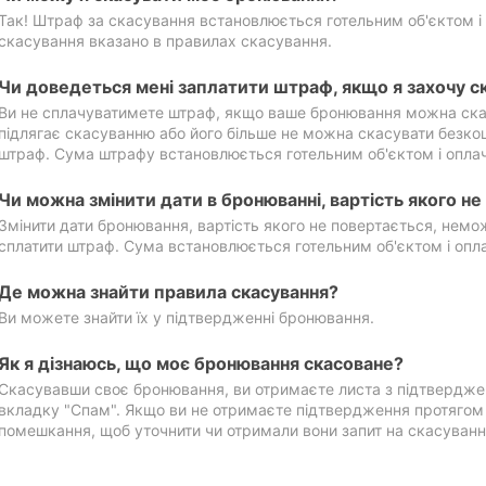
Так! Штраф за скасування встановлюється готельним об'єктом і 
скасування вказано в правилах скасування.
Чи доведеться мені заплатити штраф, якщо я захочу с
Ви не сплачуватимете штраф, якщо ваше бронювання можна ска
підлягає скасуванню або його більше не можна скасувати безко
штраф. Сума штрафу встановлюється готельним об'єктом і оплач
Чи можна змінити дати в бронюванні, вартість якого н
Змінити дати бронювання, вартість якого не повертається, нем
сплатити штраф. Сума встановлюється готельним об'єктом і опл
Де можна знайти правила скасування?
Ви можете знайти їх у підтвердженні бронювання.
Як я дізнаюсь, що моє бронювання скасоване?
Скасувавши своє бронювання, ви отримаєте листа з підтвердже
вкладку "Спам". Якщо ви не отримаєте підтвердження протягом 2
помешкання, щоб уточнити чи отримали вони запит на скасуванн