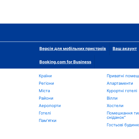
Версія для мобільних пристроїв
Ваш акаунт
Booking.com for Business
Країни
Приватні поме
Регіони
Апартаменти
Міста
Курортні готелі
Райони
Вілли
Аеропорти
Хостели
Готелі
Помешкання тип
сніданок"
Пам'ятки
Гостьові будинк