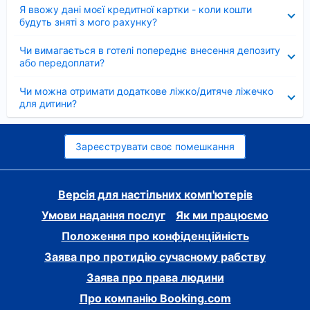
Згорнуто
Я ввожу дані моєї кредитної картки - коли кошти
будуть зняті з мого рахунку?
Згорнуто
Чи вимагається в готелі попереднє внесення депозиту
або передоплати?
Згорнуто
Чи можна отримати додаткове ліжко/дитяче ліжечко
для дитини?
Зареєструвати своє помешкання
Версія для настільних комп'ютерів
Умови надання послуг
Як ми працюємо
Положення про конфіденційність
Заява про протидію сучасному рабству
Заява про права людини
Про компанію Booking.com