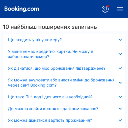
10 найбільш поширених запитань
Згорнуто
Що входить у ціну номеру?
Згорнуто
У мене немає кредитної картки. Чи можу я
забронювати номер?
Згорнуто
Як дізнатися, що моє бронювання підтверджене?
Згорнуто
Як можна анулювати або внести зміни до бронювання
через сайт Booking.com?
Згорнуто
Що таке ПІН-код і для чого він необхідний?
Згорнуто
Де можна знайти контактні дані помешкання?
Згорнуто
Як можна дізнатися вартість проживання?