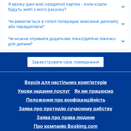
Згорнуто
Я ввожу дані моєї кредитної картки - коли кошти
будуть зняті з мого рахунку?
Згорнуто
Чи вимагається в готелі попереднє внесення депозиту
або передоплати?
Згорнуто
Чи можна отримати додаткове ліжко/дитяче ліжечко
для дитини?
Зареєструвати своє помешкання
Версія для настільних комп'ютерів
Умови надання послуг
Як ми працюємо
Положення про конфіденційність
Заява про протидію сучасному рабству
Заява про права людини
Про компанію Booking.com