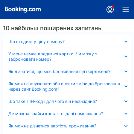
10 найбільш поширених запитань
Згорнуто
Що входить у ціну номеру?
Згорнуто
У мене немає кредитної картки. Чи можу я
забронювати номер?
Згорнуто
Як дізнатися, що моє бронювання підтверджене?
Згорнуто
Як можна анулювати або внести зміни до бронювання
через сайт Booking.com?
Згорнуто
Що таке ПІН-код і для чого він необхідний?
Згорнуто
Де можна знайти контактні дані помешкання?
Згорнуто
Як можна дізнатися вартість проживання?