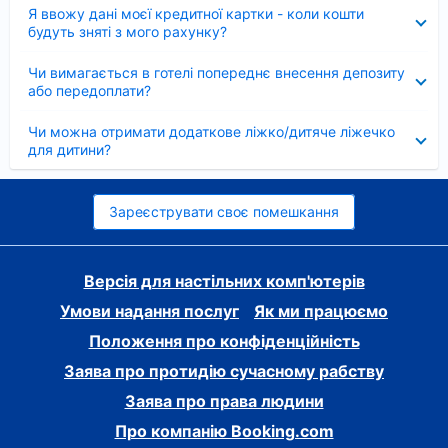
Згорнуто
Я ввожу дані моєї кредитної картки - коли кошти
будуть зняті з мого рахунку?
Згорнуто
Чи вимагається в готелі попереднє внесення депозиту
або передоплати?
Згорнуто
Чи можна отримати додаткове ліжко/дитяче ліжечко
для дитини?
Зареєструвати своє помешкання
Версія для настільних комп'ютерів
Умови надання послуг
Як ми працюємо
Положення про конфіденційність
Заява про протидію сучасному рабству
Заява про права людини
Про компанію Booking.com