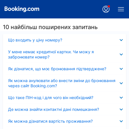
10 найбільш поширених запитань
Згорнуто
Що входить у ціну номеру?
Згорнуто
У мене немає кредитної картки. Чи можу я
забронювати номер?
Згорнуто
Як дізнатися, що моє бронювання підтверджене?
Згорнуто
Як можна анулювати або внести зміни до бронювання
через сайт Booking.com?
Згорнуто
Що таке ПІН-код і для чого він необхідний?
Згорнуто
Де можна знайти контактні дані помешкання?
Згорнуто
Як можна дізнатися вартість проживання?