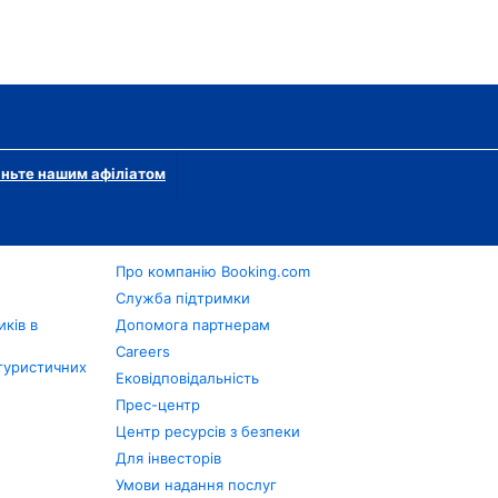
ньте нашим афіліатом
Про компанію Booking.com
в
Служба підтримки
ків в
Допомога партнерам
Careers
туристичних
Ековідповідальність
Прес-центр
Центр ресурсів з безпеки
Для інвесторів
Умови надання послуг