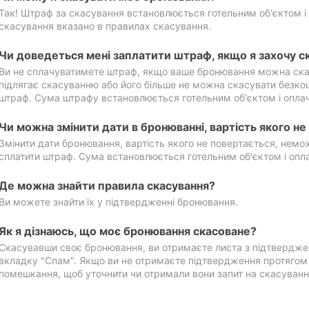
Так! Штраф за скасування встановлюється готельним об'єктом і 
скасування вказано в правилах скасування.
Чи доведеться мені заплатити штраф, якщо я захочу с
Ви не сплачуватимете штраф, якщо ваше бронювання можна ска
підлягає скасуванню або його більше не можна скасувати безко
штраф. Сума штрафу встановлюється готельним об'єктом і оплач
Чи можна змінити дати в бронюванні, вартість якого н
Змінити дати бронювання, вартість якого не повертається, нем
сплатити штраф. Сума встановлюється готельним об'єктом і опл
Де можна знайти правила скасування?
Ви можете знайти їх у підтвердженні бронювання.
Як я дізнаюсь, що моє бронювання скасоване?
Скасувавши своє бронювання, ви отримаєте листа з підтвердже
вкладку "Спам". Якщо ви не отримаєте підтвердження протягом 2
помешкання, щоб уточнити чи отримали вони запит на скасуванн