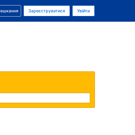
бронюванням
мешкання
Зареєструватися
Увійти
аїнська гривня
: Українською