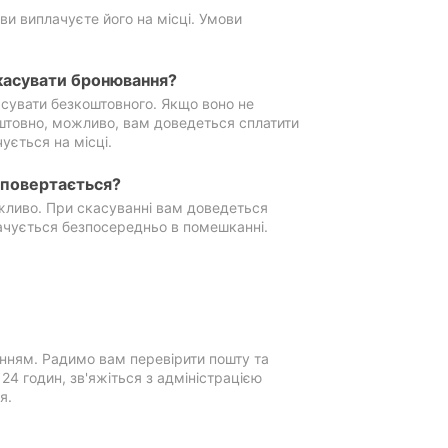
ви виплачуєте його на місці. Умови
касувати бронювання?
сувати безкоштовного. Якщо воно не
штовно, можливо, вам доведеться сплатити
ується на місці.
е повертається?
ожливо. При скасуванні вам доведеться
ачується безпосередньо в помешканні.
нням. Радимо вам перевірити пошту та
4 годин, зв'яжіться з адміністрацією
я.