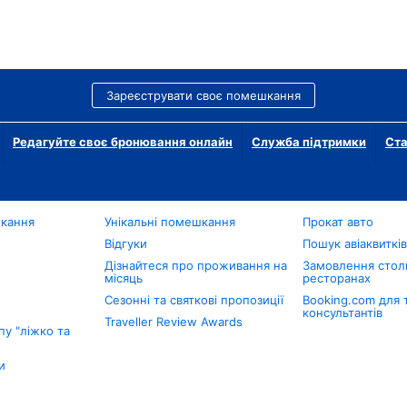
Зареєструвати своє помешкання
Редагуйте своє бронювання онлайн
Служба підтримки
Ста
шкання
Унікальні помешкання
Прокат авто
Відгуки
Пошук авіаквиткі
Дізнайтеся про проживання на
Замовлення столи
місяць
ресторанах
Сезонні та святкові пропозиції
Booking.com для 
консультантів
Traveller Review Awards
у "ліжко та
и