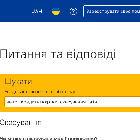
UAH
Отримайте допомогу з 
Зареєструвати своє по
Виберіть валюту. Ваша поточна валюта: Укр
Виберіть мову. Ваша поточна мова
Питання та відповіді
Шукати
Введіть ключове слово або тему
Скасування
Чи можу я скасувати моє бронювання?