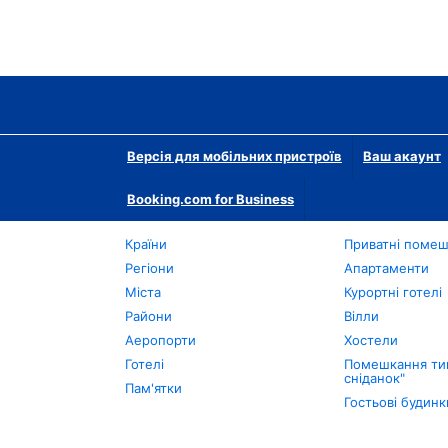
Версія для мобільних пристроїв
Ваш акаунт
Booking.com for Business
Країни
Приватні поме
Регіони
Апартаменти
Міста
Курортні готелі
Райони
Вілли
Аеропорти
Хостели
Готелі
Помешкання тип
сніданок"
Пам'ятки
Гостьові будинк