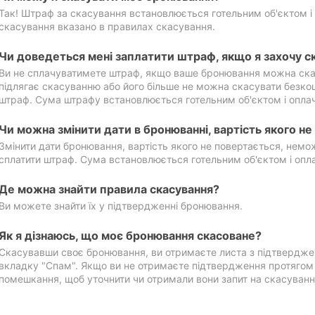
Так! Штраф за скасування встановлюється готельним об'єктом і 
скасування вказано в правилах скасування.
Чи доведеться мені заплатити штраф, якщо я захочу с
Ви не сплачуватимете штраф, якщо ваше бронювання можна ска
підлягає скасуванню або його більше не можна скасувати безко
штраф. Сума штрафу встановлюється готельним об'єктом і оплач
Чи можна змінити дати в бронюванні, вартість якого н
Змінити дати бронювання, вартість якого не повертається, нем
сплатити штраф. Сума встановлюється готельним об'єктом і опл
Де можна знайти правила скасування?
Ви можете знайти їх у підтвердженні бронювання.
Як я дізнаюсь, що моє бронювання скасоване?
Скасувавши своє бронювання, ви отримаєте листа з підтвердже
вкладку "Спам". Якщо ви не отримаєте підтвердження протягом 2
помешкання, щоб уточнити чи отримали вони запит на скасуванн