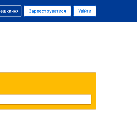
бронюванням
мешкання
Зареєструватися
Увійти
олар США
: Українською