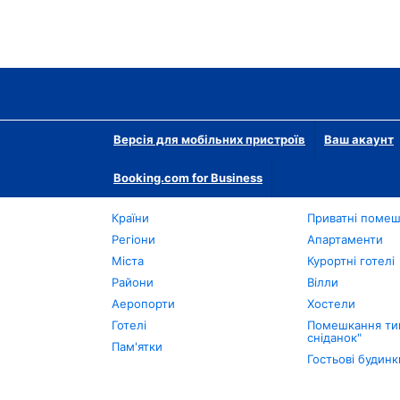
Версія для мобільних пристроїв
Ваш акаунт
Booking.com for Business
Країни
Приватні поме
Регіони
Апартаменти
Міста
Курортні готелі
Райони
Вілли
Аеропорти
Хостели
Готелі
Помешкання тип
сніданок"
Пам'ятки
Гостьові будинк