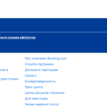
ньте нашим афіліатом
Про компанію Booking.com
в
Служба підтримки
ків в
Допомога партнерам
Careers
туристичних
Ековідповідальність
Прес-центр
Центр ресурсів з безпеки
Для інвесторів
Умови надання послуг