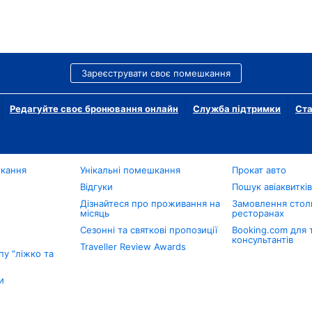
Зареєструвати своє помешкання
Редагуйте своє бронювання онлайн
Служба підтримки
Ста
шкання
Унікальні помешкання
Прокат авто
Відгуки
Пошук авіаквиткі
Дізнайтеся про проживання на
Замовлення столи
місяць
ресторанах
Сезонні та святкові пропозиції
Booking.com для 
консультантів
Traveller Review Awards
у "ліжко та
и