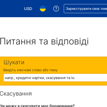
USD
Отримайте допомогу з 
Зареєструвати своє по
Виберіть валюту. Ваша поточна валюта: Д
Виберіть мову. Ваша поточна мова
Питання та відповіді
Шукати
Введіть ключове слово або тему
Скасування
Чи можу я скасувати моє бронювання?