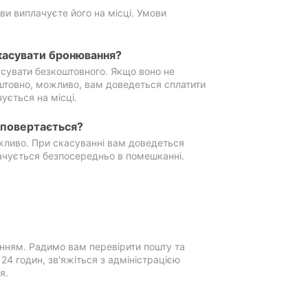
ви виплачуєте його на місці. Умови
касувати бронювання?
сувати безкоштовного. Якщо воно не
штовно, можливо, вам доведеться сплатити
ується на місці.
е повертається?
ожливо. При скасуванні вам доведеться
ачується безпосередньо в помешканні.
нням. Радимо вам перевірити пошту та
4 годин, зв'яжіться з адміністрацією
я.