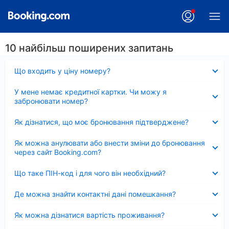
10 найбільш поширених запитань
Згорнуто
Що входить у ціну номеру?
Згорнуто
У мене немає кредитної картки. Чи можу я
забронювати номер?
Згорнуто
Як дізнатися, що моє бронювання підтверджене?
Згорнуто
Як можна анулювати або внести зміни до бронювання
через сайт Booking.com?
Згорнуто
Що таке ПІН-код і для чого він необхідний?
Згорнуто
Де можна знайти контактні дані помешкання?
Згорнуто
Як можна дізнатися вартість проживання?