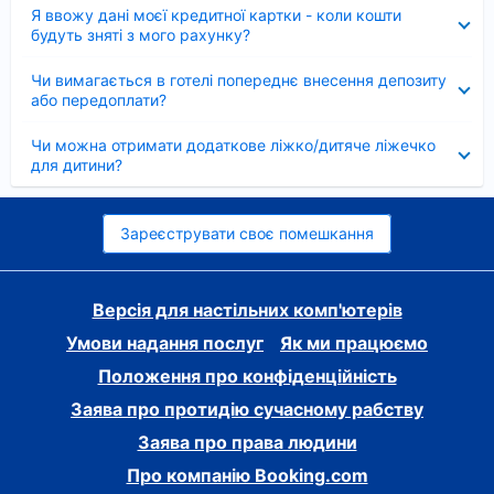
Згорнуто
Я ввожу дані моєї кредитної картки - коли кошти
будуть зняті з мого рахунку?
Згорнуто
Чи вимагається в готелі попереднє внесення депозиту
або передоплати?
Згорнуто
Чи можна отримати додаткове ліжко/дитяче ліжечко
для дитини?
Зареєструвати своє помешкання
Версія для настільних комп'ютерів
Умови надання послуг
Як ми працюємо
Положення про конфіденційність
Заява про протидію сучасному рабству
Заява про права людини
Про компанію Booking.com