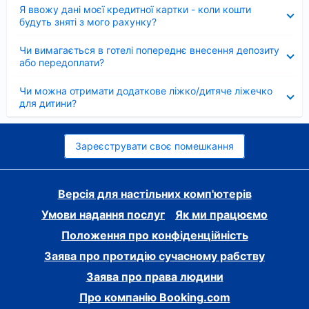
Згорнуто
Я ввожу дані моєї кредитної картки - коли кошти
будуть зняті з мого рахунку?
Згорнуто
Чи вимагається в готелі попереднє внесення депозиту
або передоплати?
Згорнуто
Чи можна отримати додаткове ліжко/дитяче ліжечко
для дитини?
Зареєструвати своє помешкання
Версія для настільних комп'ютерів
Умови надання послуг
Як ми працюємо
Положення про конфіденційність
Заява про протидію сучасному рабству
Заява про права людини
Про компанію Booking.com