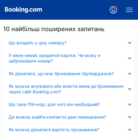
10 найбільш поширених запитань
Згорнуто
Що входить у ціну номеру?
Згорнуто
У мене немає кредитної картки. Чи можу я
забронювати номер?
Згорнуто
Як дізнатися, що моє бронювання підтверджене?
Згорнуто
Як можна анулювати або внести зміни до бронювання
через сайт Booking.com?
Згорнуто
Що таке ПІН-код і для чого він необхідний?
Згорнуто
Де можна знайти контактні дані помешкання?
Згорнуто
Як можна дізнатися вартість проживання?