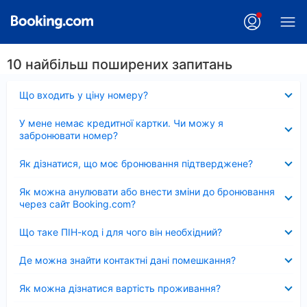
10 найбільш поширених запитань
Згорнуто
Що входить у ціну номеру?
Згорнуто
У мене немає кредитної картки. Чи можу я
забронювати номер?
Згорнуто
Як дізнатися, що моє бронювання підтверджене?
Згорнуто
Як можна анулювати або внести зміни до бронювання
через сайт Booking.com?
Згорнуто
Що таке ПІН-код і для чого він необхідний?
Згорнуто
Де можна знайти контактні дані помешкання?
Згорнуто
Як можна дізнатися вартість проживання?