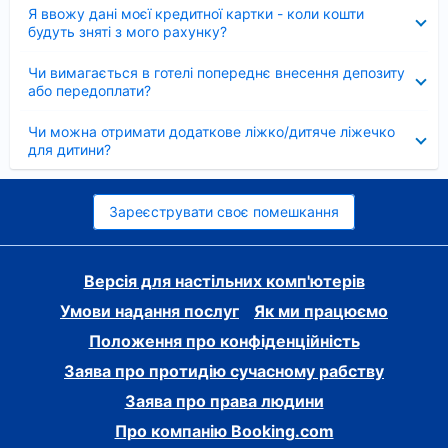
Згорнуто
Я ввожу дані моєї кредитної картки - коли кошти
будуть зняті з мого рахунку?
Згорнуто
Чи вимагається в готелі попереднє внесення депозиту
або передоплати?
Згорнуто
Чи можна отримати додаткове ліжко/дитяче ліжечко
для дитини?
Зареєструвати своє помешкання
Версія для настільних комп'ютерів
Умови надання послуг
Як ми працюємо
Положення про конфіденційність
Заява про протидію сучасному рабству
Заява про права людини
Про компанію Booking.com