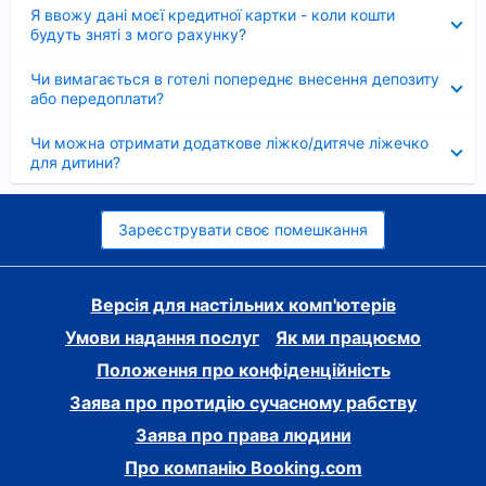
Згорнуто
Я ввожу дані моєї кредитної картки - коли кошти
будуть зняті з мого рахунку?
Згорнуто
Чи вимагається в готелі попереднє внесення депозиту
або передоплати?
Згорнуто
Чи можна отримати додаткове ліжко/дитяче ліжечко
для дитини?
Зареєструвати своє помешкання
Версія для настільних комп'ютерів
Умови надання послуг
Як ми працюємо
Положення про конфіденційність
Заява про протидію сучасному рабству
Заява про права людини
Про компанію Booking.com