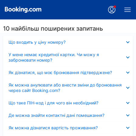
10 найбільш поширених запитань
Згорнуто
Що входить у ціну номеру?
Згорнуто
У мене немає кредитної картки. Чи можу я
забронювати номер?
Згорнуто
Як дізнатися, що моє бронювання підтверджене?
Згорнуто
Як можна анулювати або внести зміни до бронювання
через сайт Booking.com?
Згорнуто
Що таке ПІН-код і для чого він необхідний?
Згорнуто
Де можна знайти контактні дані помешкання?
Згорнуто
Як можна дізнатися вартість проживання?