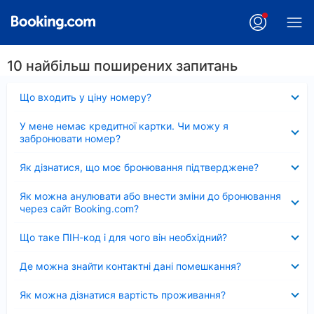
10 найбільш поширених запитань
Згорнуто
Що входить у ціну номеру?
Згорнуто
У мене немає кредитної картки. Чи можу я
забронювати номер?
Згорнуто
Як дізнатися, що моє бронювання підтверджене?
Згорнуто
Як можна анулювати або внести зміни до бронювання
через сайт Booking.com?
Згорнуто
Що таке ПІН-код і для чого він необхідний?
Згорнуто
Де можна знайти контактні дані помешкання?
Згорнуто
Як можна дізнатися вартість проживання?