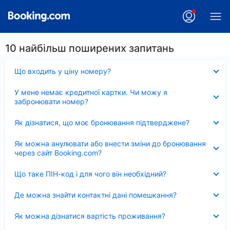
10 найбільш поширених запитань
Згорнуто
Що входить у ціну номеру?
Згорнуто
У мене немає кредитної картки. Чи можу я
забронювати номер?
Згорнуто
Як дізнатися, що моє бронювання підтверджене?
Згорнуто
Як можна анулювати або внести зміни до бронювання
через сайт Booking.com?
Згорнуто
Що таке ПІН-код і для чого він необхідний?
Згорнуто
Де можна знайти контактні дані помешкання?
Згорнуто
Як можна дізнатися вартість проживання?