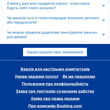
Згорнуто
Я ввожу дані моєї кредитної картки - коли кошти
будуть зняті з мого рахунку?
Згорнуто
Чи вимагається в готелі попереднє внесення депозиту
або передоплати?
Згорнуто
Чи можна отримати додаткове ліжко/дитяче ліжечко
для дитини?
Зареєструвати своє помешкання
Версія для настільних комп'ютерів
Умови надання послуг
Як ми працюємо
Положення про конфіденційність
Заява про протидію сучасному рабству
Заява про права людини
Про компанію Booking.com