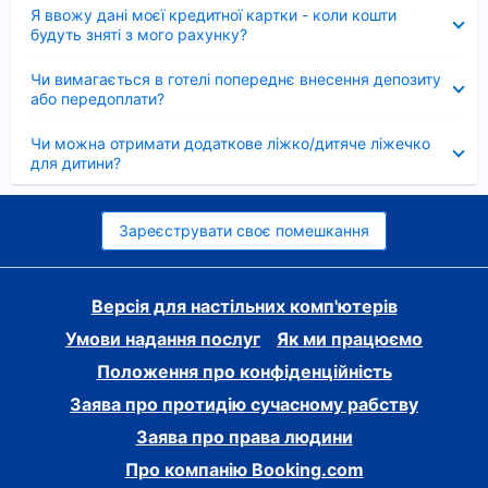
Згорнуто
Я ввожу дані моєї кредитної картки - коли кошти
будуть зняті з мого рахунку?
Згорнуто
Чи вимагається в готелі попереднє внесення депозиту
або передоплати?
Згорнуто
Чи можна отримати додаткове ліжко/дитяче ліжечко
для дитини?
Зареєструвати своє помешкання
Версія для настільних комп'ютерів
Умови надання послуг
Як ми працюємо
Положення про конфіденційність
Заява про протидію сучасному рабству
Заява про права людини
Про компанію Booking.com