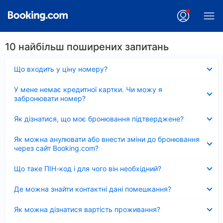
10 найбільш поширених запитань
Згорнуто
Що входить у ціну номеру?
Згорнуто
У мене немає кредитної картки. Чи можу я
забронювати номер?
Згорнуто
Як дізнатися, що моє бронювання підтверджене?
Згорнуто
Як можна анулювати або внести зміни до бронювання
через сайт Booking.com?
Згорнуто
Що таке ПІН-код і для чого він необхідний?
Згорнуто
Де можна знайти контактні дані помешкання?
Згорнуто
Як можна дізнатися вартість проживання?