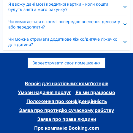
Згорнуто
Я ввожу дані моєї кредитної картки - коли кошти
будуть зняті з мого рахунку?
Згорнуто
Чи вимагається в готелі попереднє внесення депозиту
або передоплати?
Згорнуто
Чи можна отримати додаткове ліжко/дитяче ліжечко
для дитини?
Зареєструвати своє помешкання
Версія для настільних комп'ютерів
Умови надання послуг
Як ми працюємо
Положення про конфіденційність
Заява про протидію сучасному рабству
Заява про права людини
Про компанію Booking.com