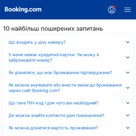
10 найбільш поширених запитань
Згорнуто
Що входить у ціну номеру?
Згорнуто
У мене немає кредитної картки. Чи можу я
забронювати номер?
Згорнуто
Як дізнатися, що моє бронювання підтверджене?
Згорнуто
Як можна анулювати або внести зміни до бронювання
через сайт Booking.com?
Згорнуто
Що таке ПІН-код і для чого він необхідний?
Згорнуто
Де можна знайти контактні дані помешкання?
Згорнуто
Як можна дізнатися вартість проживання?