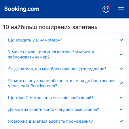
10 найбільш поширених запитань
Згорнуто
Що входить у ціну номеру?
Згорнуто
У мене немає кредитної картки. Чи можу я
забронювати номер?
Згорнуто
Як дізнатися, що моє бронювання підтверджене?
Згорнуто
Як можна анулювати або внести зміни до бронювання
через сайт Booking.com?
Згорнуто
Що таке ПІН-код і для чого він необхідний?
Згорнуто
Де можна знайти контактні дані помешкання?
Згорнуто
Як можна дізнатися вартість проживання?