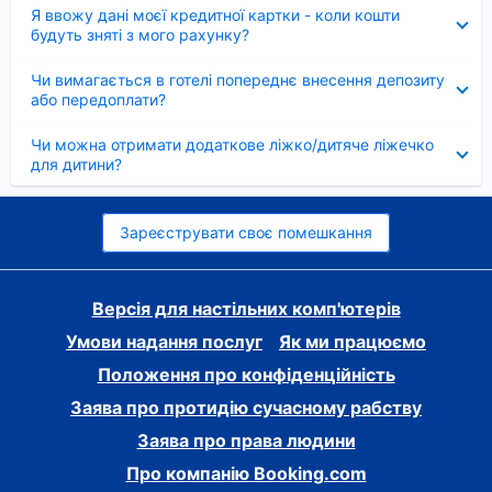
Згорнуто
Я ввожу дані моєї кредитної картки - коли кошти
будуть зняті з мого рахунку?
Згорнуто
Чи вимагається в готелі попереднє внесення депозиту
або передоплати?
Згорнуто
Чи можна отримати додаткове ліжко/дитяче ліжечко
для дитини?
Зареєструвати своє помешкання
Версія для настільних комп'ютерів
Умови надання послуг
Як ми працюємо
Положення про конфіденційність
Заява про протидію сучасному рабству
Заява про права людини
Про компанію Booking.com