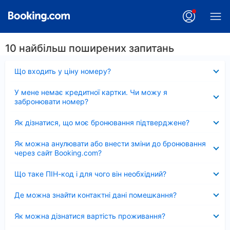
10 найбільш поширених запитань
Згорнуто
Що входить у ціну номеру?
Згорнуто
У мене немає кредитної картки. Чи можу я
забронювати номер?
Згорнуто
Як дізнатися, що моє бронювання підтверджене?
Згорнуто
Як можна анулювати або внести зміни до бронювання
через сайт Booking.com?
Згорнуто
Що таке ПІН-код і для чого він необхідний?
Згорнуто
Де можна знайти контактні дані помешкання?
Згорнуто
Як можна дізнатися вартість проживання?