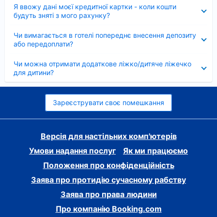
Згорнуто
Я ввожу дані моєї кредитної картки - коли кошти
будуть зняті з мого рахунку?
Згорнуто
Чи вимагається в готелі попереднє внесення депозиту
або передоплати?
Згорнуто
Чи можна отримати додаткове ліжко/дитяче ліжечко
для дитини?
Зареєструвати своє помешкання
Версія для настільних комп'ютерів
Умови надання послуг
Як ми працюємо
Положення про конфіденційність
Заява про протидію сучасному рабству
Заява про права людини
Про компанію Booking.com