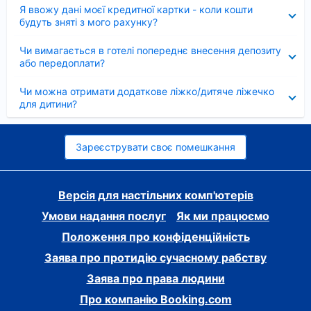
Згорнуто
Я ввожу дані моєї кредитної картки - коли кошти
будуть зняті з мого рахунку?
Згорнуто
Чи вимагається в готелі попереднє внесення депозиту
або передоплати?
Згорнуто
Чи можна отримати додаткове ліжко/дитяче ліжечко
для дитини?
Зареєструвати своє помешкання
Версія для настільних комп'ютерів
Умови надання послуг
Як ми працюємо
Положення про конфіденційність
Заява про протидію сучасному рабству
Заява про права людини
Про компанію Booking.com