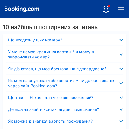
10 найбільш поширених запитань
Згорнуто
Що входить у ціну номеру?
Згорнуто
У мене немає кредитної картки. Чи можу я
забронювати номер?
Згорнуто
Як дізнатися, що моє бронювання підтверджене?
Згорнуто
Як можна анулювати або внести зміни до бронювання
через сайт Booking.com?
Згорнуто
Що таке ПІН-код і для чого він необхідний?
Згорнуто
Де можна знайти контактні дані помешкання?
Згорнуто
Як можна дізнатися вартість проживання?