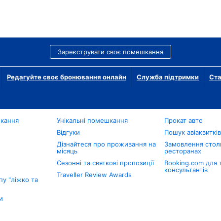
Зареєструвати своє помешкання
Редагуйте своє бронювання онлайн
Служба підтримки
Ста
шкання
Унікальні помешкання
Прокат авто
Відгуки
Пошук авіаквиткі
Дізнайтеся про проживання на
Замовлення столи
місяць
ресторанах
Сезонні та святкові пропозиції
Booking.com для 
консультантів
Traveller Review Awards
у "ліжко та
и