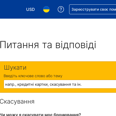
USD
Отримайте допомогу з 
Зареєструвати своє по
Виберіть валюту. Ваша поточна валюта: Д
Виберіть мову. Ваша поточна мова
Питання та відповіді
Шукати
Введіть ключове слово або тему
Скасування
Чи можу я скасувати моє бронювання?