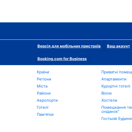
Версія для мобільних пристроїв
Ваш акаунт
Booking.com for Business
Країни
Приватні поме
Регіони
Апартаменти
Міста
Курортні готелі
Райони
Вілли
Аеропорти
Хостели
Готелі
Помешкання тип
сніданок"
Пам'ятки
Гостьові будинк