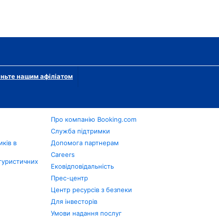
ньте нашим афіліатом
Про компанію Booking.com
в
Служба підтримки
ків в
Допомога партнерам
Careers
туристичних
Ековідповідальність
Прес-центр
Центр ресурсів з безпеки
Для інвесторів
Умови надання послуг