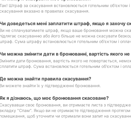
Так! Штраф за скасування встановлюється готельним об'єктом і 
скасування вказано в правилах скасування.
Чи доведеться мені заплатити штраф, якщо я захочу с
Ви не сплачуватимете штраф, якщо ваше бронювання можна ска
підлягає скасуванню або його більше не можна скасувати безко
штраф. Сума штрафу встановлюється готельним об'єктом і оплач
Чи можна змінити дати в бронюванні, вартість якого н
Змінити дати бронювання, вартість якого не повертається, нем
сплатити штраф. Сума встановлюється готельним об'єктом і опл
Де можна знайти правила скасування?
Ви можете знайти їх у підтвердженні бронювання.
Як я дізнаюсь, що моє бронювання скасоване?
Скасувавши своє бронювання, ви отримаєте листа з підтвердже
вкладку "Спам". Якщо ви не отримаєте підтвердження протягом 2
помешкання, щоб уточнити чи отримали вони запит на скасуванн