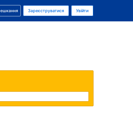
бронюванням
мешкання
Зареєструватися
Увійти
олар США
: Українською