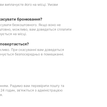
ви виплачуєте його на місці. Умови
касувати бронювання?
сувати безкоштовного. Якщо воно не
штовно, можливо, вам доведеться сплатити
ується на місці.
е повертається?
ожливо. При скасуванні вам доведеться
ачується безпосередньо в помешканні.
нням. Радимо вам перевірити пошту та
4 годин, зв'яжіться з адміністрацією
я.