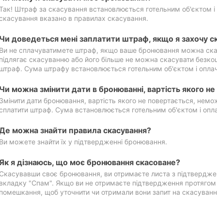
Так! Штраф за скасування встановлюється готельним об'єктом і 
скасування вказано в правилах скасування.
Чи доведеться мені заплатити штраф, якщо я захочу с
Ви не сплачуватимете штраф, якщо ваше бронювання можна ска
підлягає скасуванню або його більше не можна скасувати безко
штраф. Сума штрафу встановлюється готельним об'єктом і оплач
Чи можна змінити дати в бронюванні, вартість якого н
Змінити дати бронювання, вартість якого не повертається, нем
сплатити штраф. Сума встановлюється готельним об'єктом і опл
Де можна знайти правила скасування?
Ви можете знайти їх у підтвердженні бронювання.
Як я дізнаюсь, що моє бронювання скасоване?
Скасувавши своє бронювання, ви отримаєте листа з підтвердже
вкладку "Спам". Якщо ви не отримаєте підтвердження протягом 2
помешкання, щоб уточнити чи отримали вони запит на скасуванн