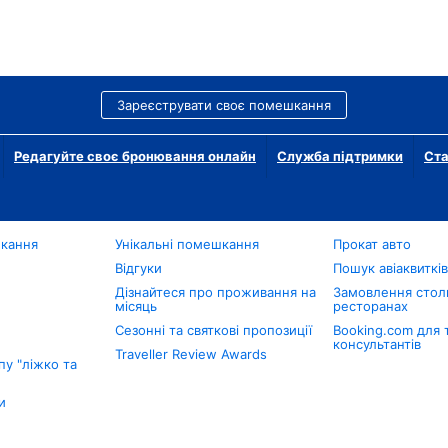
Зареєструвати своє помешкання
Редагуйте своє бронювання онлайн
Служба підтримки
Ста
шкання
Унікальні помешкання
Прокат авто
Відгуки
Пошук авіаквиткі
Дізнайтеся про проживання на
Замовлення столи
місяць
ресторанах
Сезонні та святкові пропозиції
Booking.com для 
консультантів
Traveller Review Awards
у "ліжко та
и