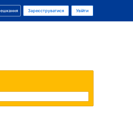
бронюванням
мешкання
Зареєструватися
Увійти
аїнська гривня
: Українською