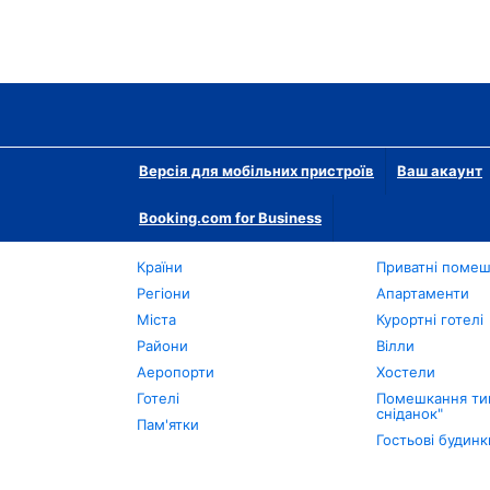
Версія для мобільних пристроїв
Ваш акаунт
Booking.com for Business
Країни
Приватні поме
Регіони
Апартаменти
Міста
Курортні готелі
Райони
Вілли
Аеропорти
Хостели
Готелі
Помешкання тип
сніданок"
Пам'ятки
Гостьові будинк