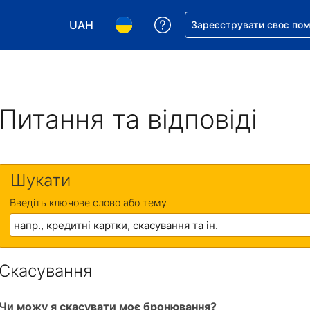
UAH
Отримайте допомогу з 
Зареєструвати своє по
Виберіть валюту. Ваша поточна валюта: Укр
Виберіть мову. Ваша поточна мова
Питання та відповіді
Шукати
Введіть ключове слово або тему
Скасування
Чи можу я скасувати моє бронювання?