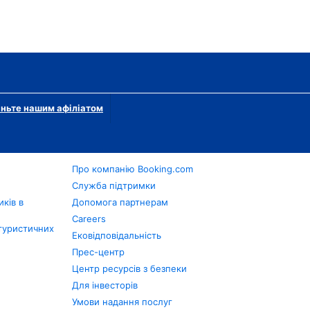
ньте нашим афіліатом
Про компанію Booking.com
в
Служба підтримки
ків в
Допомога партнерам
Careers
туристичних
Ековідповідальність
Прес-центр
Центр ресурсів з безпеки
Для інвесторів
Умови надання послуг