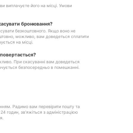
ви виплачуєте його на місці. Умови
касувати бронювання?
сувати безкоштовного. Якщо воно не
штовно, можливо, вам доведеться сплатити
ується на місці.
е повертається?
ожливо. При скасуванні вам доведеться
ачується безпосередньо в помешканні.
нням. Радимо вам перевірити пошту та
4 годин, зв'яжіться з адміністрацією
я.