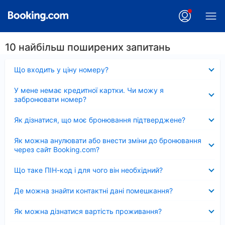
10 найбільш поширених запитань
Згорнуто
Що входить у ціну номеру?
Згорнуто
У мене немає кредитної картки. Чи можу я
забронювати номер?
Згорнуто
Як дізнатися, що моє бронювання підтверджене?
Згорнуто
Як можна анулювати або внести зміни до бронювання
через сайт Booking.com?
Згорнуто
Що таке ПІН-код і для чого він необхідний?
Згорнуто
Де можна знайти контактні дані помешкання?
Згорнуто
Як можна дізнатися вартість проживання?