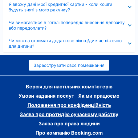
Згорнуто
Я ввожу дані моєї кредитної картки - коли кошти
будуть зняті з мого рахунку?
Згорнуто
Чи вимагається в готелі попереднє внесення депозиту
або передоплати?
Згорнуто
Чи можна отримати додаткове ліжко/дитяче ліжечко
для дитини?
Зареєструвати своє помешкання
Версія для настільних комп'ютерів
Умови надання послуг
Як ми працюємо
Положення про конфіденційність
Заява про протидію сучасному рабству
Заява про права людини
Про компанію Booking.com