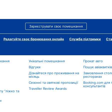
Зареєструвати своє помешкання
Редагуйте своє бронювання онлайн
Служба підтримки
Ста
шкання
Унікальні помешкання
Прокат авто
Відгуки
Пошук авіаквиткі
Дізнайтеся про проживання на
Замовлення столи
місяць
ресторанах
Сезонні та святкові пропозиції
Booking.com для 
консультантів
Traveller Review Awards
у "ліжко та
и