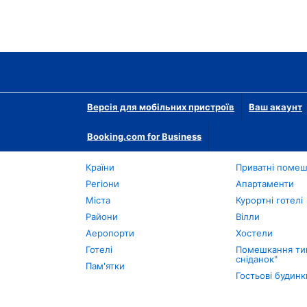
Версія для мобільних пристроїв
Ваш акаунт
Booking.com for Business
Країни
Приватні поме
Регіони
Апартаменти
Міста
Курортні готелі
Райони
Вілли
Аеропорти
Хостели
Готелі
Помешкання тип
сніданок"
Пам'ятки
Гостьові будинк