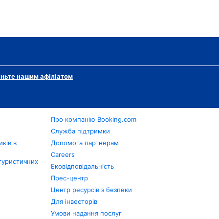
ньте нашим афіліатом
Про компанію Booking.com
в
Служба підтримки
ків в
Допомога партнерам
Careers
туристичних
Ековідповідальність
Прес-центр
Центр ресурсів з безпеки
Для інвесторів
Умови надання послуг