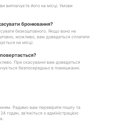
ви виплачуєте його на місці. Умови
касувати бронювання?
сувати безкоштовного. Якщо воно не
штовно, можливо, вам доведеться сплатити
ується на місці.
е повертається?
ожливо. При скасуванні вам доведеться
ачується безпосередньо в помешканні.
нням. Радимо вам перевірити пошту та
4 годин, зв'яжіться з адміністрацією
я.