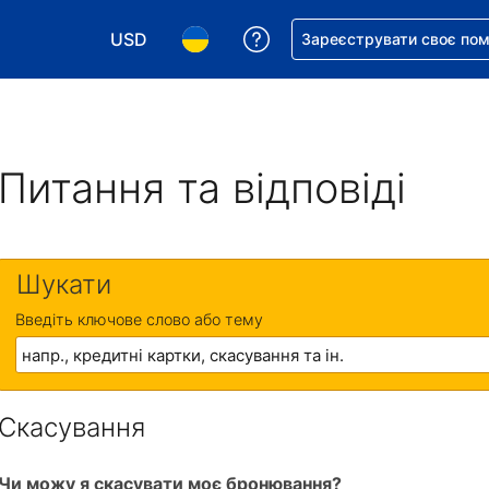
USD
Отримайте допомогу з 
Зареєструвати своє по
Виберіть валюту. Ваша поточна валюта: Д
Виберіть мову. Ваша поточна мова
Питання та відповіді
Шукати
Введіть ключове слово або тему
Скасування
Чи можу я скасувати моє бронювання?