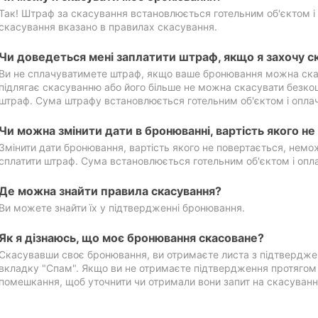
Так! Штраф за скасування встановлюється готельним об'єктом і 
скасування вказано в правилах скасування.
Чи доведеться мені заплатити штраф, якщо я захочу с
Ви не сплачуватимете штраф, якщо ваше бронювання можна ска
підлягає скасуванню або його більше не можна скасувати безко
штраф. Сума штрафу встановлюється готельним об'єктом і оплач
Чи можна змінити дати в бронюванні, вартість якого н
Змінити дати бронювання, вартість якого не повертається, нем
сплатити штраф. Сума встановлюється готельним об'єктом і опл
Де можна знайти правила скасування?
Ви можете знайти їх у підтвердженні бронювання.
Як я дізнаюсь, що моє бронювання скасоване?
Скасувавши своє бронювання, ви отримаєте листа з підтвердже
вкладку "Спам". Якщо ви не отримаєте підтвердження протягом 2
помешкання, щоб уточнити чи отримали вони запит на скасуванн