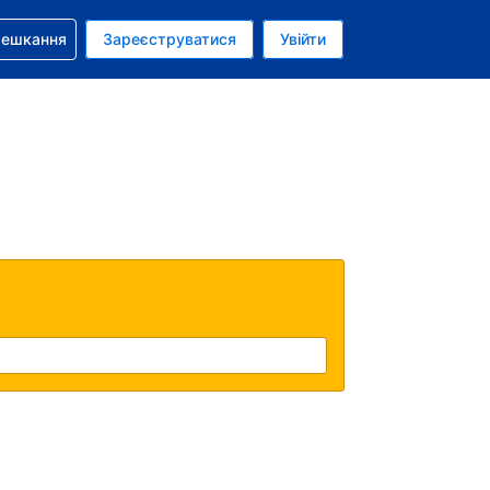
бронюванням
мешкання
Зареєструватися
Увійти
олар США
: Українською