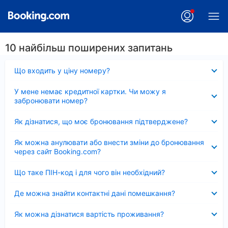
10 найбільш поширених запитань
Згорнуто
Що входить у ціну номеру?
Згорнуто
У мене немає кредитної картки. Чи можу я
забронювати номер?
Згорнуто
Як дізнатися, що моє бронювання підтверджене?
Згорнуто
Як можна анулювати або внести зміни до бронювання
через сайт Booking.com?
Згорнуто
Що таке ПІН-код і для чого він необхідний?
Згорнуто
Де можна знайти контактні дані помешкання?
Згорнуто
Як можна дізнатися вартість проживання?