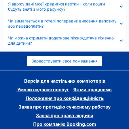
Згорнуто
Я ввожу дані моєї кредитної картки - коли кошти
будуть зняті з мого рахунку?
Згорнуто
Чи вимагається в готелі попереднє внесення депозиту
або передоплати?
Згорнуто
Чи можна отримати додаткове ліжко/дитяче ліжечко
для дитини?
Зареєструвати своє помешкання
Версія для настільних комп'ютерів
Умови надання послуг
Як ми працюємо
Положення про конфіденційність
Заява про протидію сучасному рабству
Заява про права людини
Про компанію Booking.com