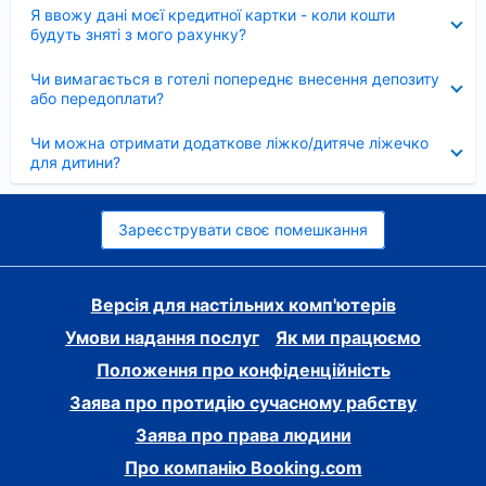
Згорнуто
Я ввожу дані моєї кредитної картки - коли кошти
будуть зняті з мого рахунку?
Згорнуто
Чи вимагається в готелі попереднє внесення депозиту
або передоплати?
Згорнуто
Чи можна отримати додаткове ліжко/дитяче ліжечко
для дитини?
Зареєструвати своє помешкання
Версія для настільних комп'ютерів
Умови надання послуг
Як ми працюємо
Положення про конфіденційність
Заява про протидію сучасному рабству
Заява про права людини
Про компанію Booking.com