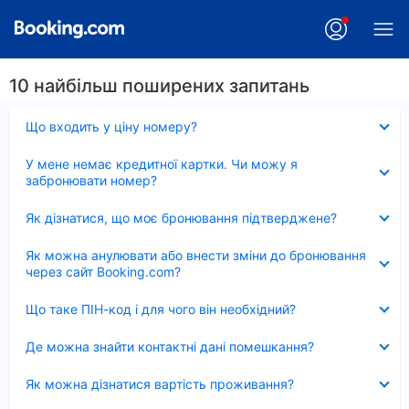
10 найбільш поширених запитань
Згорнуто
Що входить у ціну номеру?
Згорнуто
У мене немає кредитної картки. Чи можу я
забронювати номер?
Згорнуто
Як дізнатися, що моє бронювання підтверджене?
Згорнуто
Як можна анулювати або внести зміни до бронювання
через сайт Booking.com?
Згорнуто
Що таке ПІН-код і для чого він необхідний?
Згорнуто
Де можна знайти контактні дані помешкання?
Згорнуто
Як можна дізнатися вартість проживання?