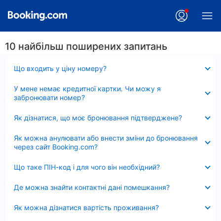
10 найбільш поширених запитань
Згорнуто
Що входить у ціну номеру?
Згорнуто
У мене немає кредитної картки. Чи можу я
забронювати номер?
Згорнуто
Як дізнатися, що моє бронювання підтверджене?
Згорнуто
Як можна анулювати або внести зміни до бронювання
через сайт Booking.com?
Згорнуто
Що таке ПІН-код і для чого він необхідний?
Згорнуто
Де можна знайти контактні дані помешкання?
Згорнуто
Як можна дізнатися вартість проживання?