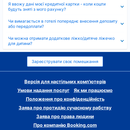
Згорнуто
Я ввожу дані моєї кредитної картки - коли кошти
будуть зняті з мого рахунку?
Згорнуто
Чи вимагається в готелі попереднє внесення депозиту
або передоплати?
Згорнуто
Чи можна отримати додаткове ліжко/дитяче ліжечко
для дитини?
Зареєструвати своє помешкання
Версія для настільних комп'ютерів
Умови надання послуг
Як ми працюємо
Положення про конфіденційність
Заява про протидію сучасному рабству
Заява про права людини
Про компанію Booking.com