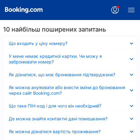
10 найбільш поширених запитань
Згорнуто
Що входить у ціну номеру?
Згорнуто
У мене немає кредитної картки. Чи можу я
забронювати номер?
Згорнуто
Як дізнатися, що моє бронювання підтверджене?
Згорнуто
Як можна анулювати або внести зміни до бронювання
через сайт Booking.com?
Згорнуто
Що таке ПІН-код і для чого він необхідний?
Згорнуто
Де можна знайти контактні дані помешкання?
Згорнуто
Як можна дізнатися вартість проживання?