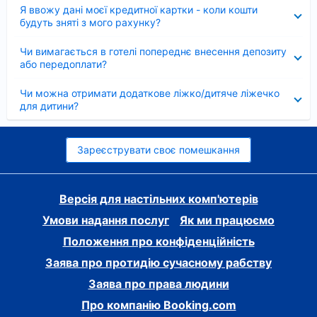
Згорнуто
Я ввожу дані моєї кредитної картки - коли кошти
будуть зняті з мого рахунку?
Згорнуто
Чи вимагається в готелі попереднє внесення депозиту
або передоплати?
Згорнуто
Чи можна отримати додаткове ліжко/дитяче ліжечко
для дитини?
Зареєструвати своє помешкання
Версія для настільних комп'ютерів
Умови надання послуг
Як ми працюємо
Положення про конфіденційність
Заява про протидію сучасному рабству
Заява про права людини
Про компанію Booking.com