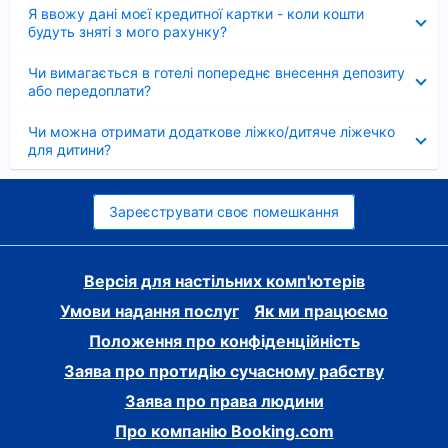
Згорнуто
Я ввожу дані моєї кредитної картки - коли кошти
будуть зняті з мого рахунку?
Згорнуто
Чи вимагається в готелі попереднє внесення депозиту
або передоплати?
Згорнуто
Чи можна отримати додаткове ліжко/дитяче ліжечко
для дитини?
Зареєструвати своє помешкання
Версія для настільних комп'ютерів
Умови надання послуг
Як ми працюємо
Положення про конфіденційність
Заява про протидію сучасному рабству
Заява про права людини
Про компанію Booking.com