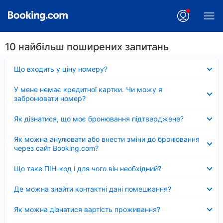
10 найбільш поширених запитань
Згорнуто
Що входить у ціну номеру?
Згорнуто
У мене немає кредитної картки. Чи можу я
забронювати номер?
Згорнуто
Як дізнатися, що моє бронювання підтверджене?
Згорнуто
Як можна анулювати або внести зміни до бронювання
через сайт Booking.com?
Згорнуто
Що таке ПІН-код і для чого він необхідний?
Згорнуто
Де можна знайти контактні дані помешкання?
Згорнуто
Як можна дізнатися вартість проживання?