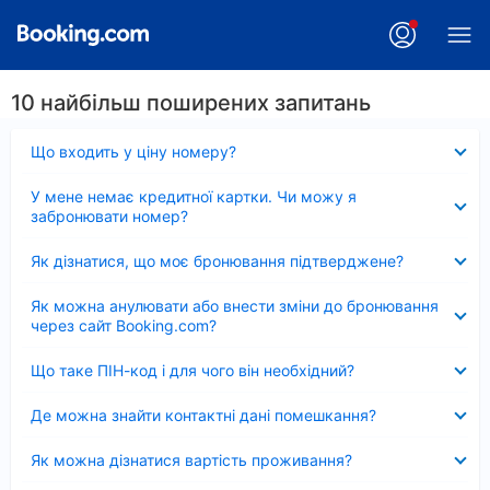
10 найбільш поширених запитань
Згорнуто
Що входить у ціну номеру?
Згорнуто
У мене немає кредитної картки. Чи можу я
забронювати номер?
Згорнуто
Як дізнатися, що моє бронювання підтверджене?
Згорнуто
Як можна анулювати або внести зміни до бронювання
через сайт Booking.com?
Згорнуто
Що таке ПІН-код і для чого він необхідний?
Згорнуто
Де можна знайти контактні дані помешкання?
Згорнуто
Як можна дізнатися вартість проживання?