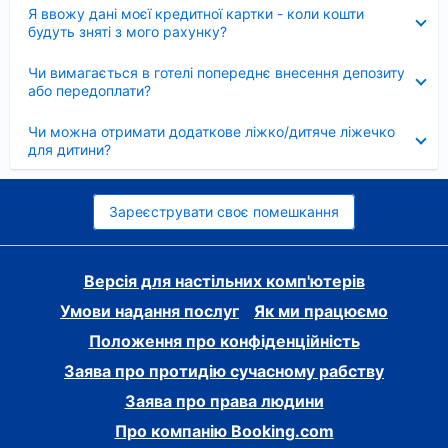
Згорнуто
Я ввожу дані моєї кредитної картки - коли кошти
будуть зняті з мого рахунку?
Згорнуто
Чи вимагається в готелі попереднє внесення депозиту
або передоплати?
Згорнуто
Чи можна отримати додаткове ліжко/дитяче ліжечко
для дитини?
Зареєструвати своє помешкання
Версія для настільних комп'ютерів
Умови надання послуг
Як ми працюємо
Положення про конфіденційність
Заява про протидію сучасному рабству
Заява про права людини
Про компанію Booking.com