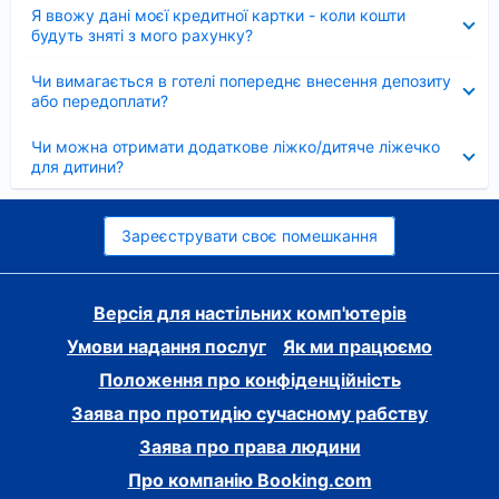
Згорнуто
Я ввожу дані моєї кредитної картки - коли кошти
будуть зняті з мого рахунку?
Згорнуто
Чи вимагається в готелі попереднє внесення депозиту
або передоплати?
Згорнуто
Чи можна отримати додаткове ліжко/дитяче ліжечко
для дитини?
Зареєструвати своє помешкання
Версія для настільних комп'ютерів
Умови надання послуг
Як ми працюємо
Положення про конфіденційність
Заява про протидію сучасному рабству
Заява про права людини
Про компанію Booking.com