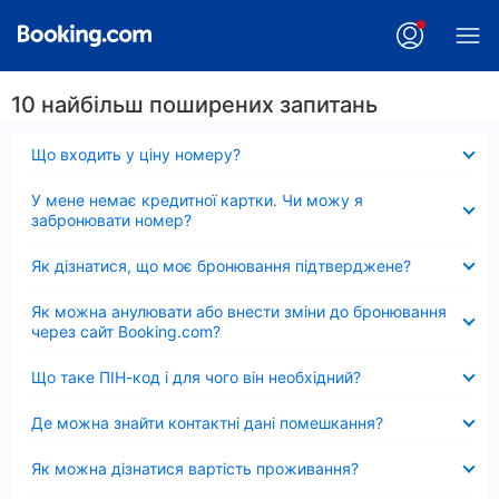
10 найбільш поширених запитань
Згорнуто
Що входить у ціну номеру?
Згорнуто
У мене немає кредитної картки. Чи можу я
забронювати номер?
Згорнуто
Як дізнатися, що моє бронювання підтверджене?
Згорнуто
Як можна анулювати або внести зміни до бронювання
через сайт Booking.com?
Згорнуто
Що таке ПІН-код і для чого він необхідний?
Згорнуто
Де можна знайти контактні дані помешкання?
Згорнуто
Як можна дізнатися вартість проживання?