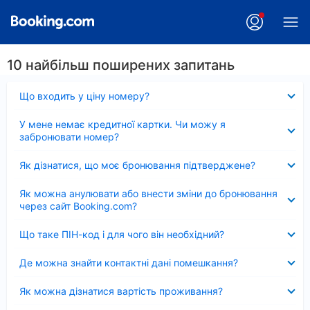
10 найбільш поширених запитань
Згорнуто
Що входить у ціну номеру?
Згорнуто
У мене немає кредитної картки. Чи можу я
забронювати номер?
Згорнуто
Як дізнатися, що моє бронювання підтверджене?
Згорнуто
Як можна анулювати або внести зміни до бронювання
через сайт Booking.com?
Згорнуто
Що таке ПІН-код і для чого він необхідний?
Згорнуто
Де можна знайти контактні дані помешкання?
Згорнуто
Як можна дізнатися вартість проживання?