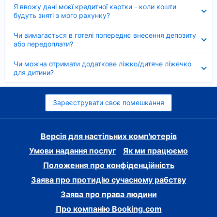
Згорнуто
Я ввожу дані моєї кредитної картки - коли кошти
будуть зняті з мого рахунку?
Згорнуто
Чи вимагається в готелі попереднє внесення депозиту
або передоплати?
Згорнуто
Чи можна отримати додаткове ліжко/дитяче ліжечко
для дитини?
Зареєструвати своє помешкання
Версія для настільних комп'ютерів
Умови надання послуг
Як ми працюємо
Положення про конфіденційність
Заява про протидію сучасному рабству
Заява про права людини
Про компанію Booking.com