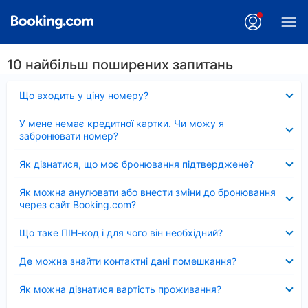
10 найбільш поширених запитань
Згорнуто
Що входить у ціну номеру?
Згорнуто
У мене немає кредитної картки. Чи можу я
забронювати номер?
Згорнуто
Як дізнатися, що моє бронювання підтверджене?
Згорнуто
Як можна анулювати або внести зміни до бронювання
через сайт Booking.com?
Згорнуто
Що таке ПІН-код і для чого він необхідний?
Згорнуто
Де можна знайти контактні дані помешкання?
Згорнуто
Як можна дізнатися вартість проживання?