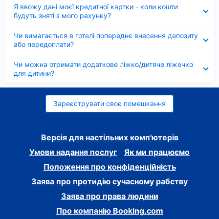
Згорнуто
Я ввожу дані моєї кредитної картки - коли кошти
будуть зняті з мого рахунку?
Згорнуто
Чи вимагається в готелі попереднє внесення депозиту
або передоплати?
Згорнуто
Чи можна отримати додаткове ліжко/дитяче ліжечко
для дитини?
Зареєструвати своє помешкання
Версія для настільних комп'ютерів
Умови надання послуг
Як ми працюємо
Положення про конфіденційність
Заява про протидію сучасному рабству
Заява про права людини
Про компанію Booking.com