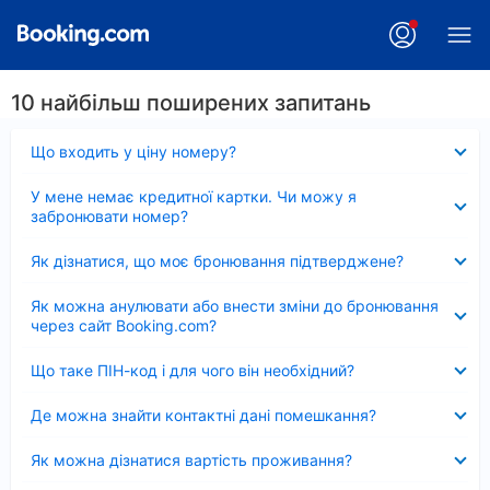
10 найбільш поширених запитань
Згорнуто
Що входить у ціну номеру?
Згорнуто
У мене немає кредитної картки. Чи можу я
забронювати номер?
Згорнуто
Як дізнатися, що моє бронювання підтверджене?
Згорнуто
Як можна анулювати або внести зміни до бронювання
через сайт Booking.com?
Згорнуто
Що таке ПІН-код і для чого він необхідний?
Згорнуто
Де можна знайти контактні дані помешкання?
Згорнуто
Як можна дізнатися вартість проживання?