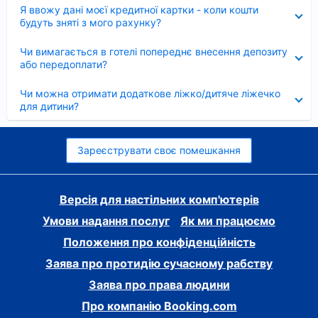
Згорнуто
Я ввожу дані моєї кредитної картки - коли кошти
будуть зняті з мого рахунку?
Згорнуто
Чи вимагається в готелі попереднє внесення депозиту
або передоплати?
Згорнуто
Чи можна отримати додаткове ліжко/дитяче ліжечко
для дитини?
Зареєструвати своє помешкання
Версія для настільних комп'ютерів
Умови надання послуг
Як ми працюємо
Положення про конфіденційність
Заява про протидію сучасному рабству
Заява про права людини
Про компанію Booking.com